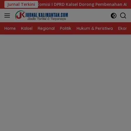
Langsung
I DPRD Kalsel Dorong Pembenahan AMKS Hasanuddin
Jurnal Terkini
Ke
ke
konten
Home
Kalsel
Regional
Politik
Hukum & Peristiwa
Ekonom