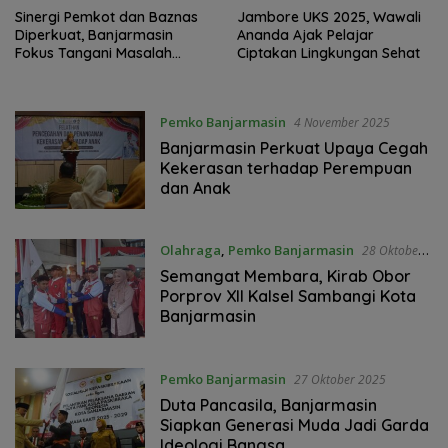
Sinergi Pemkot dan Baznas
Jambore UKS 2025, Wawali
Diperkuat, Banjarmasin
Ananda Ajak Pelajar
Fokus Tangani Masalah
Ciptakan Lingkungan Sehat
Sosial
Pemko Banjarmasin
4 November 2025
Banjarmasin Perkuat Upaya Cegah
Kekerasan terhadap Perempuan
dan Anak
Olahraga
,
Pemko Banjarmasin
28 Oktober
2025
Semangat Membara, Kirab Obor
Porprov XII Kalsel Sambangi Kota
Banjarmasin
Pemko Banjarmasin
27 Oktober 2025
Duta Pancasila, Banjarmasin
Siapkan Generasi Muda Jadi Garda
Ideologi Bangsa