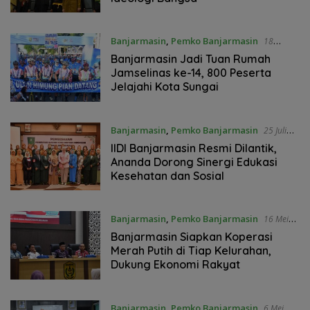
Banjarmasin
,
Pemko Banjarmasin
18
Oktober 2025
Banjarmasin Jadi Tuan Rumah
Jamselinas ke-14, 800 Peserta
Jelajahi Kota Sungai
Banjarmasin
,
Pemko Banjarmasin
25 Juli
2025
IIDI Banjarmasin Resmi Dilantik,
Ananda Dorong Sinergi Edukasi
Kesehatan dan Sosial
Banjarmasin
,
Pemko Banjarmasin
16 Mei
2025
Banjarmasin Siapkan Koperasi
Merah Putih di Tiap Kelurahan,
Dukung Ekonomi Rakyat
Banjarmasin
,
Pemko Banjarmasin
6 Mei