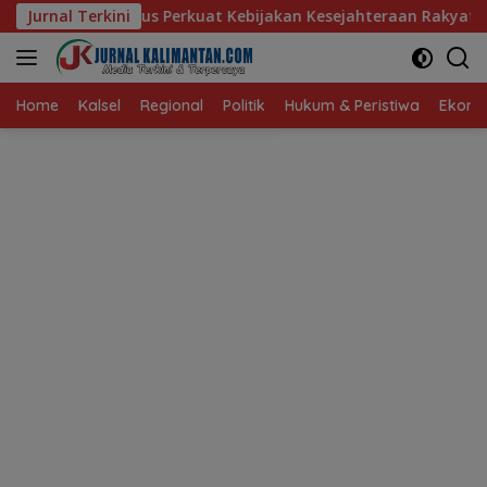
Langsung
 Perkuat Kebijakan Kesejahteraan Rakyat
Jurnal Terkini
Baru 10 Perse
ke
konten
Home
Kalsel
Regional
Politik
Hukum & Peristiwa
Ekonom