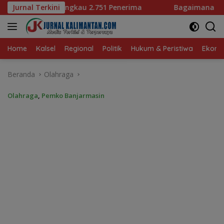
Langsung
 Penerima
Jurnal Terkini
Bagaimana KIP Hadapi Deepfake dan Hoaks?
ke
konten
Home
Kalsel
Regional
Politik
Hukum & Peristiwa
Ekonom
Beranda
Olahraga
Olahraga
,
Pemko Banjarmasin