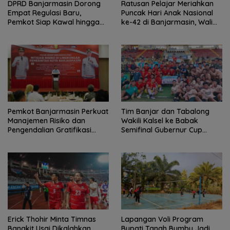
DPRD Banjarmasin Dorong
Ratusan Pelajar Meriahkan
Empat Regulasi Baru,
Puncak Hari Anak Nasional
Pemkot Siap Kawal hingga
ke-42 di Banjarmasin, Wali
Jadi Perda
Kota Ajak Wujudkan
Generasi Emas
Pemkot Banjarmasin Perkuat
Tim Banjar dan Tabalong
Manajemen Risiko dan
Wakili Kalsel ke Babak
Pengendalian Gratifikasi
Semifinal Gubernur Cup
Cegah Korupsi
Road to Pangdam
XXII/Tambun Bungai
Erick Thohir Minta Timnas
Lapangan Voli Program
Bangkit Usai Dikalahkan
Bupati Tanah Bumbu Jadi