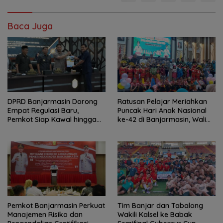
Baca Juga
DPRD Banjarmasin Dorong
Ratusan Pelajar Meriahkan
Empat Regulasi Baru,
Puncak Hari Anak Nasional
Pemkot Siap Kawal hingga
ke-42 di Banjarmasin, Wali
Jadi Perda
Kota Ajak Wujudkan
Generasi Emas
Pemkot Banjarmasin Perkuat
Tim Banjar dan Tabalong
Manajemen Risiko dan
Wakili Kalsel ke Babak