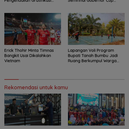
Pengendalian Gratifikasi
Semifinal Gubernur Cup
Cegah Korupsi
Road to Pangdam
XXII/Tambun Bungai
Erick Thohir Minta Timnas
Lapangan Voli Program
Bangkit Usai Dikalahkan
Bupati Tanah Bumbu Jadi
Vietnam
Ruang Berkumpul Warga
Desa Madu Retno
Rekomendasi untuk kamu