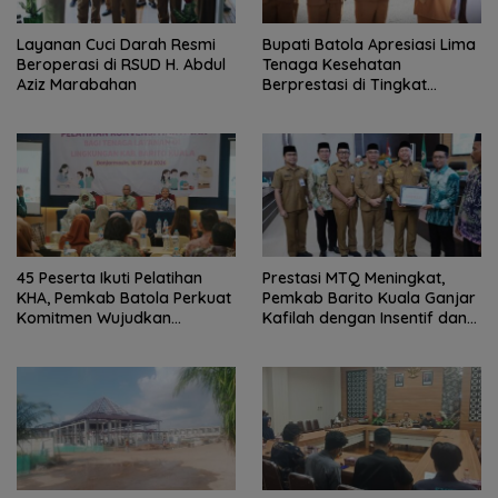
Layanan Cuci Darah Resmi
Bupati Batola Apresiasi Lima
Beroperasi di RSUD H. Abdul
Tenaga Kesehatan
Aziz Marabahan
Berprestasi di Tingkat
Provinsi
45 Peserta Ikuti Pelatihan
Prestasi MTQ Meningkat,
KHA, Pemkab Batola Perkuat
Pemkab Barito Kuala Ganjar
Komitmen Wujudkan
Kafilah dengan Insentif dan
Kabupaten Layak Anak
Bonus Umrah