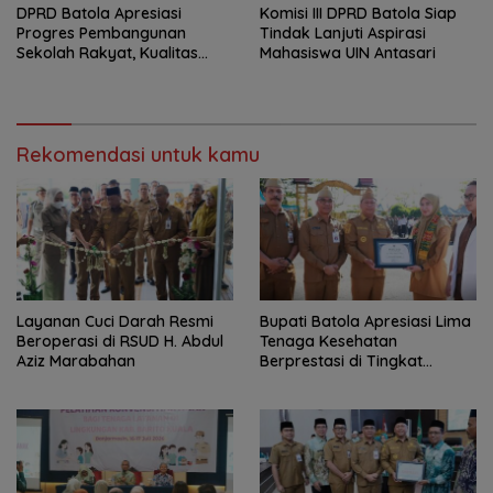
DPRD Batola Apresiasi
Komisi III DPRD Batola Siap
Progres Pembangunan
Tindak Lanjuti Aspirasi
Sekolah Rakyat, Kualitas
Mahasiswa UIN Antasari
Pembangunan Harus Jadi
Prioritas
Rekomendasi untuk kamu
Layanan Cuci Darah Resmi
Bupati Batola Apresiasi Lima
Beroperasi di RSUD H. Abdul
Tenaga Kesehatan
Aziz Marabahan
Berprestasi di Tingkat
Provinsi