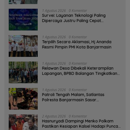
1 Agustus 2026
0 Komentar
Survei: Layanan Teknologi Paling
Dipercaya Justru Paling Cepat
Ditinggalkan Saat Bermasalah
1 Agustus 2026
0 Komentar
‎Terpilih Secara Aklamasi, Hj Ananda
Resmi Pimpin PMI Kota Banjarmasin
1 Agustus 2026
0 Komentar
Relawan Desa Dibekali Keterampilan
Lapangan, BPBD Balangan Tingkatkan
Kesiapsiagaan Bencana
1 Agustus 2026
0 Komentar
Patroli Tengah Malam, Satlantas
Polresta Banjarmasin Sasar
Pelanggaran dan Balap Liar
2 Agustus 2026
0 Komentar
Hasnuryadi Dampingi Menko Polkam
Pastikan Kesiapan Kalsel Hadapi Puncak