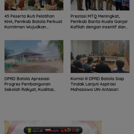
45 Peserta Ikuti Pelatihan
Prestasi MTQ Meningkat,
KHA, Pemkab Batola Perkuat
Pemkab Barito Kuala Ganjar
Komitmen Wujudkan
Kafilah dengan Insentif dan
Kabupaten Layak Anak
Bonus Umrah
DPRD Batola Apresiasi
Komisi III DPRD Batola Siap
Progres Pembangunan
Tindak Lanjuti Aspirasi
Sekolah Rakyat, Kualitas
Mahasiswa UIN Antasari
Pembangunan Harus Jadi
Prioritas