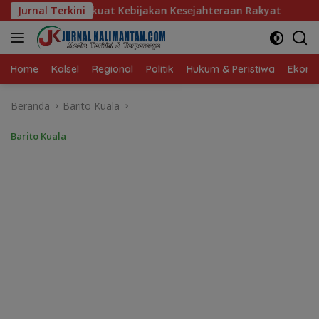
Langsung
jakan Kesejahteraan Rakyat
Jurnal Terkini
Baru 10 Persen, Aktivasi I
ke
konten
Home
Kalsel
Regional
Politik
Hukum & Peristiwa
Ekonom
Beranda
Barito Kuala
Barito Kuala