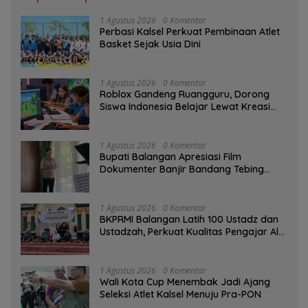
1 Agustus 2026
0 Komentar
Perbasi Kalsel Perkuat Pembinaan Atlet
Basket Sejak Usia Dini
1 Agustus 2026
0 Komentar
Roblox Gandeng Ruangguru, Dorong
Siswa Indonesia Belajar Lewat Kreasi
Digital
1 Agustus 2026
0 Komentar
Bupati Balangan Apresiasi Film
Dokumenter Banjir Bandang Tebing
Tinggi sebagai Media Edukasi
1 Agustus 2026
0 Komentar
BKPRMI Balangan Latih 100 Ustadz dan
Ustadzah, Perkuat Kualitas Pengajar Al-
Qur’an
1 Agustus 2026
0 Komentar
Wali Kota Cup Menembak Jadi Ajang
Seleksi Atlet Kalsel Menuju Pra-PON