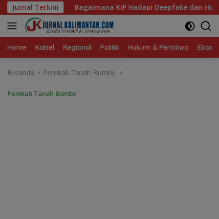
Langsung
a KIP Hadapi Deepfake dan Hoaks?
Jurnal Terkini
Dari Ruang Damai k
ke
konten
Home
Kalsel
Regional
Politik
Hukum & Peristiwa
Ekonom
Beranda
Pemkab Tanah Bumbu
Pemkab Tanah Bumbu