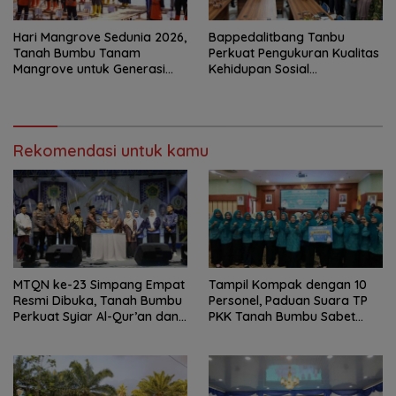
Hari Mangrove Sedunia 2026,
Bappedalitbang Tanbu
Tanah Bumbu Tanam
Perkuat Pengukuran Kualitas
Mangrove untuk Generasi
Kehidupan Sosial
Mendatang
Masyarakat
Rekomendasi untuk kamu
MTQN ke-23 Simpang Empat
Tampil Kompak dengan 10
Resmi Dibuka, Tanah Bumbu
Personel, Paduan Suara TP
Perkuat Syiar Al-Qur’an dan
PKK Tanah Bumbu Sabet
Generasi Qurani
Juara II