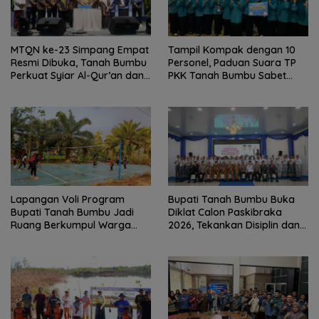
MTQN ke-23 Simpang Empat
Tampil Kompak dengan 10
Resmi Dibuka, Tanah Bumbu
Personel, Paduan Suara TP
Perkuat Syiar Al-Qur’an dan
PKK Tanah Bumbu Sabet
Generasi Qurani
Juara II
Lapangan Voli Program
Bupati Tanah Bumbu Buka
Bupati Tanah Bumbu Jadi
Diklat Calon Paskibraka
Ruang Berkumpul Warga
2026, Tekankan Disiplin dan
Desa Madu Retno
Integritas