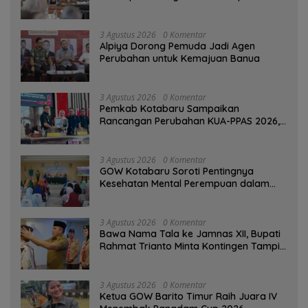
3 Agustus 2026
0 Komentar
‎Alpiya Dorong Pemuda Jadi Agen
Perubahan untuk Kemajuan Banua ‎
3 Agustus 2026
0 Komentar
Pemkab Kotabaru Sampaikan
Rancangan Perubahan KUA-PPAS 2026,
PAD Diproyeksi Rp557,7 Miliar
3 Agustus 2026
0 Komentar
GOW Kotabaru Soroti Pentingnya
Kesehatan Mental Perempuan dalam
Pertemuan Rutin
3 Agustus 2026
0 Komentar
Bawa Nama Tala ke Jamnas XII, Bupati
Rahmat Trianto Minta Kontingen Tampil
Percaya Diri
3 Agustus 2026
0 Komentar
Ketua GOW Barito Timur Raih Juara IV