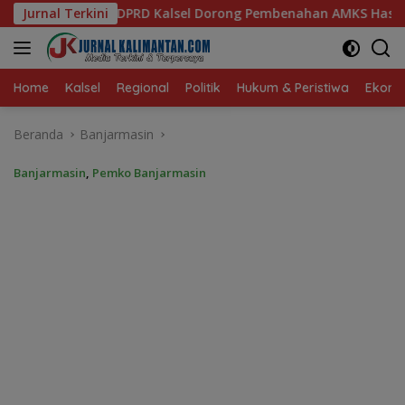
Langsung
l Dorong Pembenahan AMKS Hasanuddin
Jurnal Terkini
Ketua TP PKK Ka
ke
konten
Home
Kalsel
Regional
Politik
Hukum & Peristiwa
Ekonom
Beranda
Banjarmasin
Banjarmasin
,
Pemko Banjarmasin