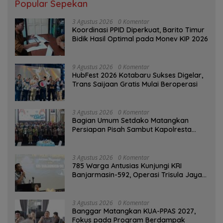
Popular Sepekan
3 Agustus 2026
0 Komentar
Koordinasi PPID Diperkuat, Barito Timur
Bidik Hasil Optimal pada Monev KIP 2026
9 Agustus 2026
0 Komentar
HubFest 2026 Kotabaru Sukses Digelar,
Trans Saijaan Gratis Mulai Beroperasi
3 Agustus 2026
0 Komentar
Bagian Umum Setdako Matangkan
Persiapan Pisah Sambut Kapolresta
Banjarmasin
3 Agustus 2026
0 Komentar
785 Warga Antusias Kunjungi KRI
Banjarmasin-592, Operasi Trisula Jaya
Tinggalkan Kesan di Kotabaru
3 Agustus 2026
0 Komentar
‎Banggar Matangkan KUA-PPAS 2027,
Fokus pada Program Berdampak