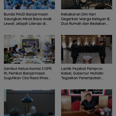
Bunda PAUD Banjarmasin
Kebakaran Dini Hari
Gaungkan Minat Baca Anak
Gegerkan Warga Kelayan B,
Lewat Jelajah Literasi di
Dua Rumah dan Bedakan
Taman Jahri Saleh
Terbakar
Sambut Ketua Komisi II DPR
Lantik Pejabat Pemprov
RI, Pemkot Banjarmasin
Kalsel, Gubernur Muhidin
Suguhkan Cita Rasa Khas
Tegaskan Penempatan
Banjar
Berbasis Talenta