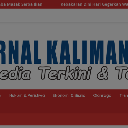
Kebakaran Dini Hari Gegerkan Warga Kelayan B, Dua Rumah da
k
Hukum & Peristiwa
Ekonomi & Bisnis
Olahraga
Tre