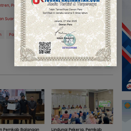
tren, Program Beasiswa Santri Sudah Jangkau 2.751
 Suara Mars PKK Provinsi Kalsel
n
Pasar Murah
PT Trio Motor
Satu hati
n Pemkab Balangan
Lindungi Pekerja, Pemkab