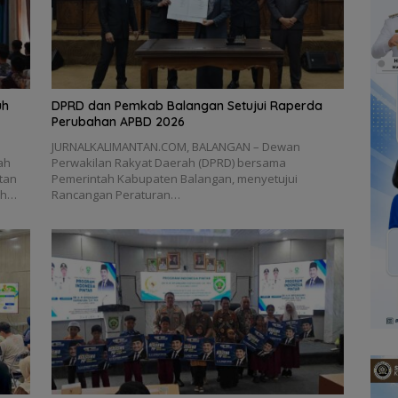
uh
DPRD dan Pemkab Balangan Setujui Raperda
Perubahan APBD 2026
JURNALKALIMANTAN.COM, BALANGAN – Dewan
ah
Perwakilan Rakyat Daerah (DPRD) bersama
tan
Pemerintah Kabupaten Balangan, menyetujui
ah…
Rancangan Peraturan…