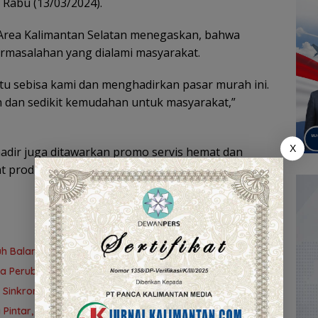
 Rabu (13/03/2024).
 Area Kalimantan Selatan menegaskan, bahwa
rmasalahan yang dialami masyarakat.
tu sebisa kami dan menghadirkan pasar murah ini.
 dan sedikit kemudahan untuk masyarakat,”
X
adir juga ditawarkan promo servis hemat dan
t produk Honda lewat
test ride
.
uh Balangan 2026, Pemkab Cari Duta Budaya Terbaik
da Perubahan APBD 2026
 Sinkronisasi Layanan BPJS Ketenagakerjaan
 Pintar, Rifqinizamy Apresiasi Komitmen Pemkab