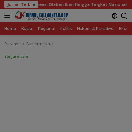
Langsung
an Hingga Tingkat Nasional Pada Lomba Masak Serba Ikan
Jurnal Terkini
ke
konten
Home
Kalsel
Regional
Politik
Hukum & Peristiwa
Ekonom
Beranda
Banjarmasin
Banjarmasin