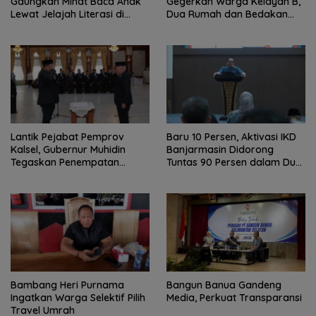
Gaungkan Minat Baca Anak
Gegerkan Warga Kelayan B,
Lewat Jelajah Literasi di
Dua Rumah dan Bedakan
Taman Jahri Saleh
Terbakar
Lantik Pejabat Pemprov
Baru 10 Persen, Aktivasi IKD
Kalsel, Gubernur Muhidin
Banjarmasin Didorong
Tegaskan Penempatan
Tuntas 90 Persen dalam Dua
Berbasis Talenta
Bulan
Bambang Heri Purnama
Bangun Banua Gandeng
Ingatkan Warga Selektif Pilih
Media, Perkuat Transparansi
Travel Umrah