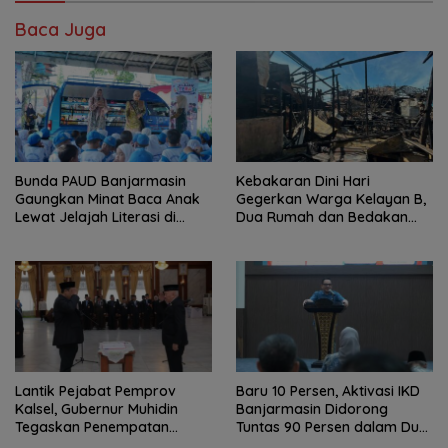
Baca Juga
Bunda PAUD Banjarmasin
Kebakaran Dini Hari
Gaungkan Minat Baca Anak
Gegerkan Warga Kelayan B,
Lewat Jelajah Literasi di
Dua Rumah dan Bedakan
Taman Jahri Saleh
Terbakar
Lantik Pejabat Pemprov
Baru 10 Persen, Aktivasi IKD
Kalsel, Gubernur Muhidin
Banjarmasin Didorong
Tegaskan Penempatan
Tuntas 90 Persen dalam Dua
Berbasis Talenta
Bulan