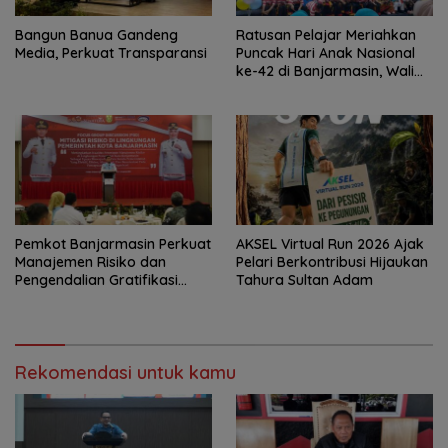
Bangun Banua Gandeng
Ratusan Pelajar Meriahkan
Media, Perkuat Transparansi
Puncak Hari Anak Nasional
ke-42 di Banjarmasin, Wali
Kota Ajak Wujudkan
Generasi Emas
Pemkot Banjarmasin Perkuat
AKSEL Virtual Run 2026 Ajak
Manajemen Risiko dan
Pelari Berkontribusi Hijaukan
Pengendalian Gratifikasi
Tahura Sultan Adam
Cegah Korupsi
Rekomendasi untuk kamu