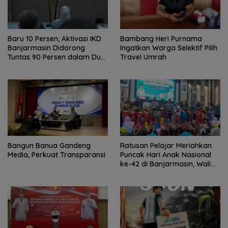
Baru 10 Persen, Aktivasi IKD
Bambang Heri Purnama
Banjarmasin Didorong
Ingatkan Warga Selektif Pilih
Tuntas 90 Persen dalam Dua
Travel Umrah
Bulan
Bangun Banua Gandeng
Ratusan Pelajar Meriahkan
Media, Perkuat Transparansi
Puncak Hari Anak Nasional
ke-42 di Banjarmasin, Wali
Kota Ajak Wujudkan
Generasi Emas