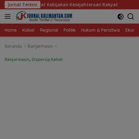
Langsung
akan Kesejahteraan Rakyat
Jurnal Terkini
Baru 10 Persen, Aktivasi IK
ke
konten
Home
Kalsel
Regional
Politik
Hukum & Peristiwa
Ekonom
Beranda
Banjarmasin
Banjarmasin
,
Dispersip Kalsel