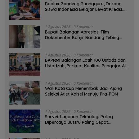
Roblox Gandeng Ruangguru, Dorong
Siswa Indonesia Belajar Lewat Kreasi
Digital
1 Agustus 2026
0 Komentar
Bupati Balangan Apresiasi Film
Dokumenter Banjir Bandang Tebing
Tinggi sebagai Media Edukasi
1 Agustus 2026
0 Komentar
BKPRMI Balangan Latih 100 Ustadz dan
Ustadzah, Perkuat Kualitas Pengajar Al-
Qur’an
1 Agustus 2026
0 Komentar
Wali Kota Cup Menembak Jadi Ajang
Seleksi Atlet Kalsel Menuju Pra-PON
1 Agustus 2026
0 Komentar
Survei: Layanan Teknologi Paling
Dipercaya Justru Paling Cepat
Ditinggalkan Saat Bermasalah