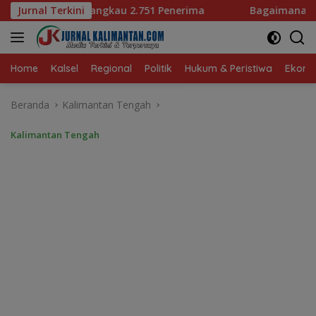
Langsung
2.751 Penerima
Jurnal Terkini
Bagaimana KIP Hadapi Deepfake dan H
ke
konten
Home
Kalsel
Regional
Politik
Hukum & Peristiwa
Ekonom
Beranda
Kalimantan Tengah
Kalimantan Tengah