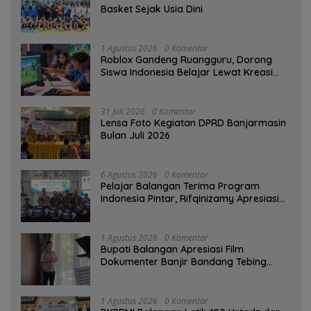
Basket Sejak Usia Dini
1 Agustus 2026
0 Komentar
Roblox Gandeng Ruangguru, Dorong
Siswa Indonesia Belajar Lewat Kreasi
Digital
31 Juli 2026
0 Komentar
Lensa Foto Kegiatan DPRD Banjarmasin
Bulan Juli 2026
6 Agustus 2026
0 Komentar
Pelajar Balangan Terima Program
Indonesia Pintar, Rifqinizamy Apresiasi
Komitmen Pemkab
1 Agustus 2026
0 Komentar
Bupati Balangan Apresiasi Film
Dokumenter Banjir Bandang Tebing
Tinggi sebagai Media Edukasi
1 Agustus 2026
0 Komentar