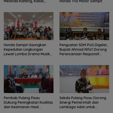
Melanda Kalteng, Kalsel,
Honda Trio Motor Sampit
hingga Kaltim
Honda Sampit Gaungkan
Penguatan SDM PUG Digelar,
Kepedulian Lingkungan
Bupati Ahmad Rifa’i Dorong
Lewat Lomba Drama Musikal
Perencanaan Responsif
Pelajar
Gender
Pemkab Pulang Pisau
Sekda Pulang Pisau Dorong
Dukung Peningkatan Kualitas
Sinergi Pemerintah dan
dan Keamanan Hasil
Lembaga Adat untuk
Perikanan
Pembangunan Daerah