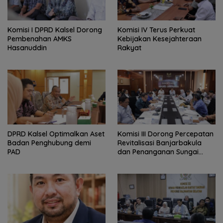
Komisi I DPRD Kalsel Dorong
Komisi IV Terus Perkuat
Pembenahan AMKS
Kebijakan Kesejahteraan
Hasanuddin
Rakyat
‎DPRD Kalsel Optimalkan Aset
‎Komisi III Dorong Percepatan
Badan Penghubung demi
Revitalisasi Banjarbakula
PAD
dan Penanganan Sungai
Batola