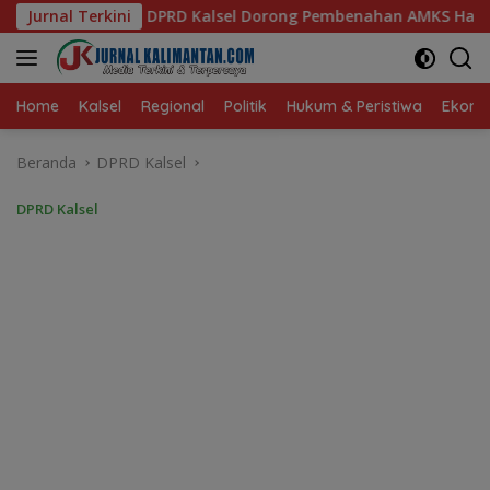
Langsung
el Dorong Pembenahan AMKS Hasanuddin
Jurnal Terkini
Ketua TP PKK K
ke
konten
Home
Kalsel
Regional
Politik
Hukum & Peristiwa
Ekonom
Beranda
DPRD Kalsel
DPRD Kalsel