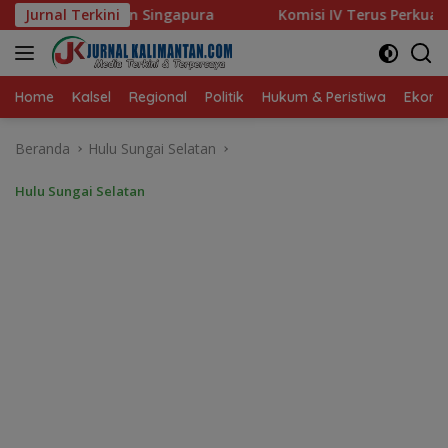
Langsung
ra
Jurnal Terkini
Komisi IV Terus Perkuat Kebijakan Kesejahteraan Ra
ke
konten
Home
Kalsel
Regional
Politik
Hukum & Peristiwa
Ekonom
Beranda
Hulu Sungai Selatan
Hulu Sungai Selatan