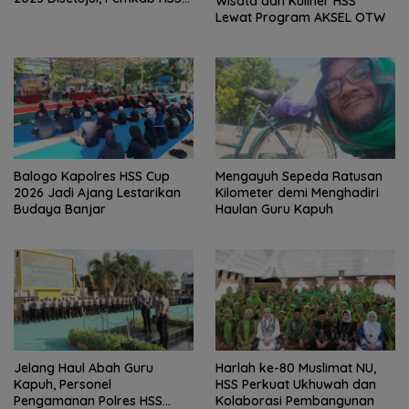
Wisata dan Kuliner HSS
Perkuat Tata Kelola
Lewat Program AKSEL OTW
Keuangan
Balogo Kapolres HSS Cup
Mengayuh Sepeda Ratusan
2026 Jadi Ajang Lestarikan
Kilometer demi Menghadiri
Budaya Banjar
Haulan Guru Kapuh
Jelang Haul Abah Guru
Harlah ke-80 Muslimat NU,
Kapuh, Personel
HSS Perkuat Ukhuwah dan
Pengamanan Polres HSS
Kolaborasi Pembangunan