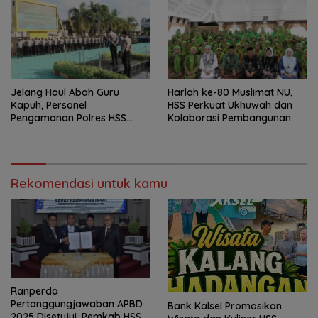
Jelang Haul Abah Guru
Harlah ke-80 Muslimat NU,
Kapuh, Personel
HSS Perkuat Ukhuwah dan
Pengamanan Polres HSS
Kolaborasi Pembangunan
Disiagakan
Rekomendasi untuk kamu
Ranperda
Pertanggungjawaban APBD
Bank Kalsel Promosikan
2025 Disetujui, Pemkab HSS