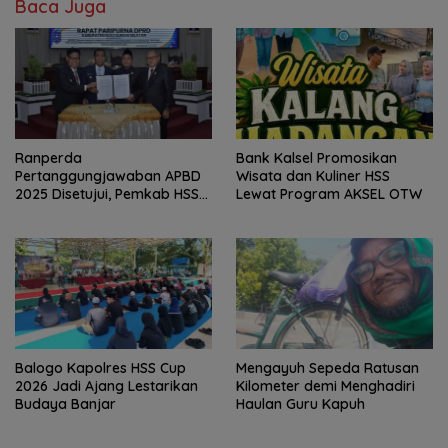
Baca Juga
Bank Kalsel Promosikan
Ranperda
Wisata dan Kuliner HSS
Pertanggungjawaban APBD
Lewat Program AKSEL OTW
2025 Disetujui, Pemkab HSS
Perkuat Tata Kelola
Keuangan
Balogo Kapolres HSS Cup
Mengayuh Sepeda Ratusan
2026 Jadi Ajang Lestarikan
Kilometer demi Menghadiri
Budaya Banjar
Haulan Guru Kapuh