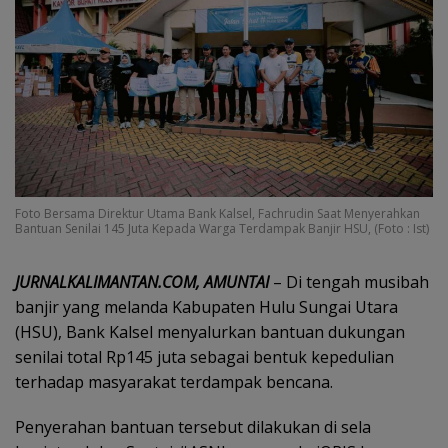
Foto Bersama Direktur Utama Bank Kalsel, Fachrudin Saat Menyerahkan
Bantuan Senilai 145 Juta Kepada Warga Terdampak Banjir HSU, (Foto : Ist)
JURNALKALIMANTAN.COM, AMUNTAI
– Di tengah musibah
banjir yang melanda Kabupaten Hulu Sungai Utara
(HSU), Bank Kalsel menyalurkan bantuan dukungan
senilai total Rp145 juta sebagai bentuk kepedulian
terhadap masyarakat terdampak bencana.
Penyerahan bantuan tersebut dilakukan di sela