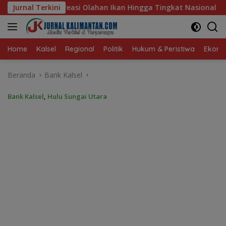
Langsung
kan Hingga Tingkat Nasional Pada Lomba Masak Serba Ikan
Jurnal Terkini
ke
konten
Home
Kalsel
Regional
Politik
Hukum & Peristiwa
Ekonom
Beranda
Bank Kalsel
Bank Kalsel
,
Hulu Sungai Utara