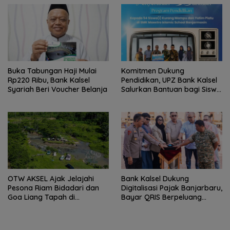
Buka Tabungan Haji Mulai
Komitmen Dukung
Rp220 Ribu, Bank Kalsel
Pendidikan, UPZ Bank Kalsel
Syariah Beri Voucher Belanja
Salurkan Bantuan bagi Siswa
Prasejahtera
OTW AKSEL Ajak Jelajahi
Bank Kalsel Dukung
Pesona Riam Bidadari dan
Digitalisasi Pajak Banjarbaru,
Goa Liang Tapah di
Bayar QRIS Berpeluang
Tabalong
Dapat Umrah