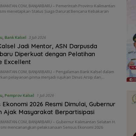
IMANTAN.COM, BANJARBARU – Pemerintah Provinsi Kalimantan
esmi menetapkan Status Siaga Darurat Bencana Kebakaran
ru
,
Bank Kalsel
3 Juli 2026
alsel Jadi Mentor, ASN Darpusda
baru Diperkuat dengan Pelatihan
e Excellent
IMANTAN.COM, BANJARBARU – Pengalaman Bank Kalsel dalam
kan pelayanan prima menjadi rujukan Dinas Arsip dan…
ru
,
Pemprov Kalsel
1 Juli 2026
 Ekonomi 2026 Resmi Dimulai, Gubernur
n Ajak Masyarakat Berpartisipasi
IMANTAN.COM, BANJARBARU – Gubernur Kalimantan Selatan H.
esmi mencanangkan pelaksanaan Sensus Ekonomi 2026