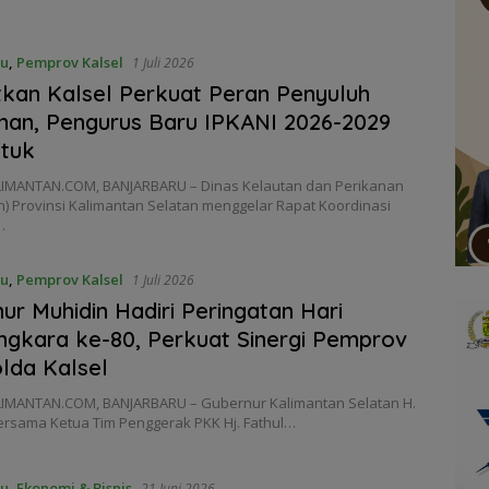
ru
,
Pemprov Kalsel
1 Juli 2026
tkan Kalsel Perkuat Peran Penyuluh
nan, Pengurus Baru IPKANI 2026-2029
tuk
IMANTAN.COM, BANJARBARU – Dinas Kelautan dan Perikanan
n) Provinsi Kalimantan Selatan menggelar Rapat Koordinasi
…
ru
,
Pemprov Kalsel
1 Juli 2026
ur Muhidin Hadiri Peringatan Hari
gkara ke-80, Perkuat Sinergi Pemprov
lda Kalsel
IMANTAN.COM, BANJARBARU – Gubernur Kalimantan Selatan H.
ersama Ketua Tim Penggerak PKK Hj. Fathul…
ru
,
Ekonomi & Bisnis
21 Juni 2026