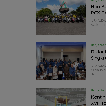
Hari A
PCX P
JURNALKAL
Ayah, PT 
Banjarba
Dislau
Singkr
JURNALKAL
(Dislautka
dan…
Banjarba
Kontin
XVII T