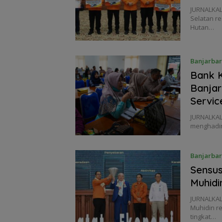
JURNALKAL
Selatan r
Hutan…
Banjarba
Bank K
Banjar
Servic
JURNALKAL
menghadir
Banjarba
Sensus
Muhidi
JURNALKAL
Muhidin r
tingkat…