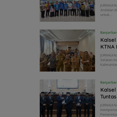
JURNALKAL
Andalan (K
untuk…
Banjarba
Kalse
KTNA K
JURNALKAL
Selatan me
Kalimant
Banjarba
Kalsel
Tunta
JURNALKAL
mempertah
Pemerinta