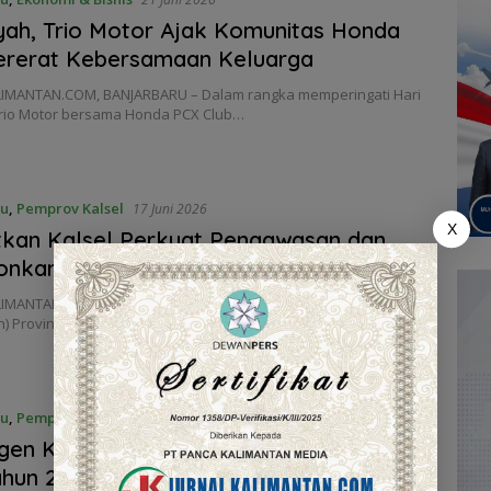
yah, Trio Motor Ajak Komunitas Honda
ererat Kebersamaan Keluarga
IMANTAN.COM, BANJARBARU – Dalam rangka memperingati Hari
Trio Motor bersama Honda PCX Club…
ru
,
Pemprov Kalsel
17 Juni 2026
X
tkan Kalsel Perkuat Pengawasan dan
onkan Data Usaha Perikanan
IMANTAN.COM, BANJARBARU – Dinas Kelautan dan Perikanan
n) Provinsi Kalimantan Selatan menggelar Pertemuan Validasi
ru
,
Pemprov Kalsel
16 Juni 2026
gen KTNA Kalsel Ikut Serta pada PENAS
ahun 2026