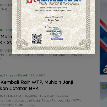
IMANTAN.COM, BANJARBARU – Kontingen Kontak Tani Nelayan
TNA) Provinsi Kalimantan Selatan resmi diberangkatkan
ru
,
Pemprov Kalsel
15 Juni 2026
l Matangkan Kesiapan Menuju PENAS
e XVII Tahun 2026
IMANTAN.COM, BANJARBARU – Pemerintah Provinsi Kalimantan
lalui Dinas Kelautan dan Perikanan (Dislautkan) Provinsi
an…
ru
,
Pemprov Kalsel
12 Juni 2026
 Kembali Raih WTP, Muhidin Janji
skan Catatan BPK
IMANTAN.COM, BANJARBARU – Alih-alih sekadar
ankan predikat opini Wajar Tanpa Pengecualian (WTP),
h Provinsi Kalimantan…