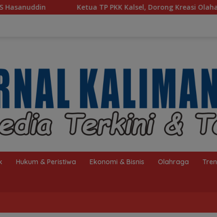
a TP PKK Kalsel, Dorong Kreasi Olahan Ikan Hingga Tingkat N
k
Hukum & Peristiwa
Ekonomi & Bisnis
Olahraga
Tre