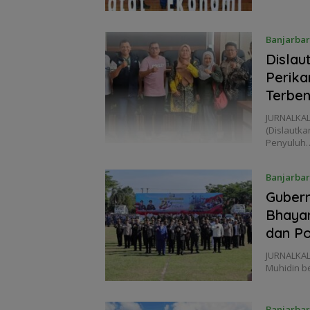
Banjarba
Dislau
Perika
Terben
JURNALKAL
(Dislautka
Penyuluh
Banjarba
Gubern
Bhayan
dan Po
JURNALKAL
Muhidin b
Banjarba