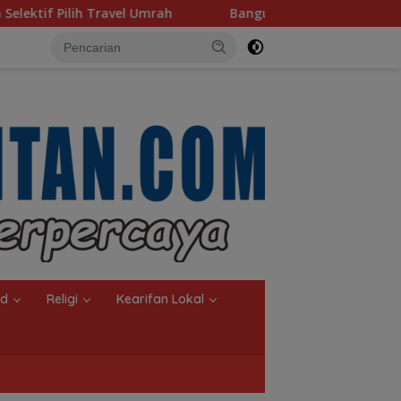
mrah
Bangun Banua Gandeng Media, Perkuat Transpara
nd
Religi
Kearifan Lokal