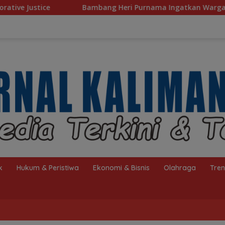
Bambang Heri Purnama Ingatkan Warga Selektif Pilih Travel U
k
Hukum & Peristiwa
Ekonomi & Bisnis
Olahraga
Tre