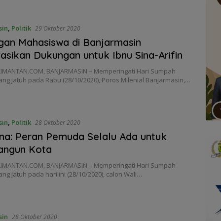
sin
,
Politik
29 Oktober 2020
an Mahasiswa di Banjarmasin
asikan Dukungan untuk Ibnu Sina-Arifin
IMANTAN.COM, BANJARMASIN – Memperingati Hari Sumpah
ng jatuh pada Rabu (28/10/2020), Poros Milenial Banjarmasin,…
sin
,
Politik
28 Oktober 2020
ina: Peran Pemuda Selalu Ada untuk
ngun Kota
IMANTAN.COM, BANJARMASIN – Memperingati Hari Sumpah
g jatuh pada hari ini (28/10/2020), calon Wali…
sin
28 Oktober 2020