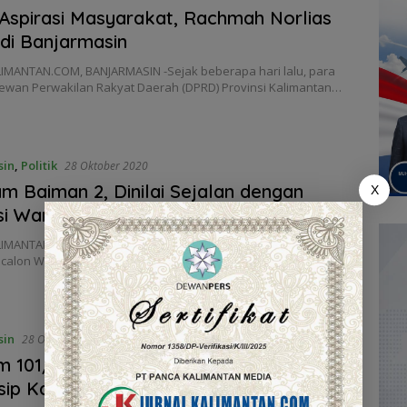
Aspirasi Masyarakat, Rachmah Norlias
di Banjarmasin
IMANTAN.COM, BANJARMASIN -Sejak beberapa hari lalu, para
ewan Perwakilan Rakyat Daerah (DPRD) Provinsi Kalimantan…
sin
,
Politik
28 Oktober 2020
m Baiman 2, Dinilai Sejalan dengan
X
si Warga
IMANTAN.COM, BANJARMASIN – Di masa kampanye ini,
calon Wali Kota dan Wakil Wali Kota…
sin
28 Oktober 2020
 101/Antasari, Acungi Jempol Gebrakan
sip Kalsel