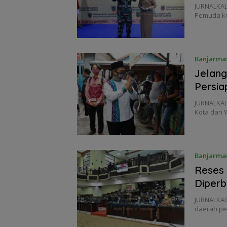
JURNALKAL
Pemuda ke
Banjarma
Jelang
Persia
JURNALKAL
Kota dan 
Banjarma
Reses 
Diper
JURNALKAL
daerah pe