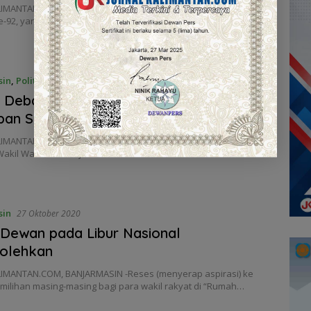
IMANTAN.COM, BANJARMASIN – Memperingati hari Sumpah
-92, yang jatuh setiap 28 Oktober, Dinas Perpustakaan…
sin
,
Politik
27 Oktober 2020
 Debat Calon Wali Kota Banjarmasin, Ini
pan Sang Petahana
IMANTAN.COM, BANJARMASIN – Debat terbuka para calon Wali
Wakil Wali Kota Banjarmasin tahun…
sin
27 Oktober 2020
Dewan pada Libur Nasional
bolehkan
IMANTAN.COM, BANJARMASIN -Reses (menyerap aspirasi) ke
milihan masing-masing bagi para wakil rakyat di “Rumah…