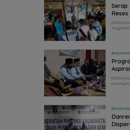
Serap 
Reses 
JURNALKAL
Anggota D
Banjarma
Progra
Aspira
JURNALKAL
pasangan 
Banjarma
Danrem
Disper