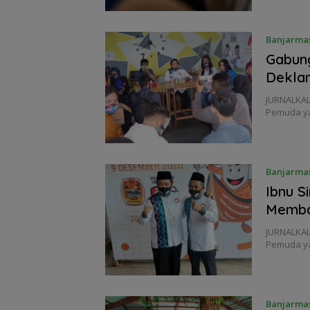
Banjarma
Gabung
Deklar
JURNALKAL
Pemuda ya
Banjarma
Ibnu S
Memba
JURNALKAL
Pemuda yan
Banjarma