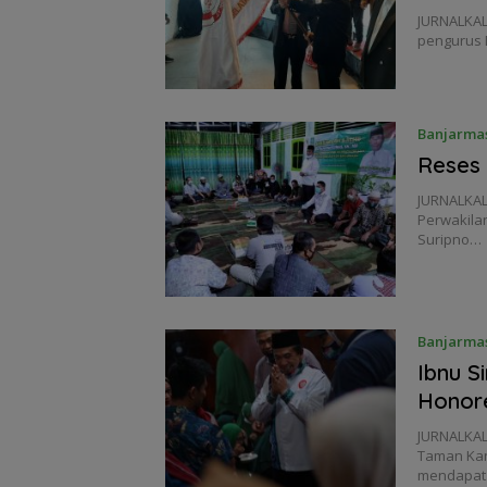
JURNALKAL
pengurus 
Banjarma
Reses 
JURNALKA
Perwakilan
Suripno…
Banjarma
Ibnu S
Honor
JURNALKAL
Taman Kan
mendapa