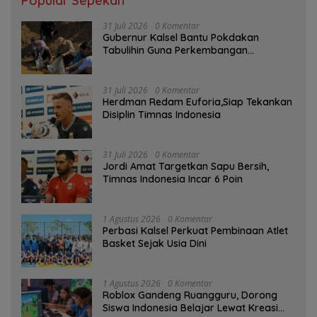
Popular Sepekan
31 Juli 2026
0 Komentar
Gubernur Kalsel Bantu Pokdakan
Tabulihin Guna Perkembangan
Kampung Papuyu
31 Juli 2026
0 Komentar
Herdman Redam Euforia,Siap Tekankan
Disiplin Timnas Indonesia
31 Juli 2026
0 Komentar
Jordi Amat Targetkan Sapu Bersih,
Timnas Indonesia Incar 6 Poin
1 Agustus 2026
0 Komentar
Perbasi Kalsel Perkuat Pembinaan Atlet
Basket Sejak Usia Dini
1 Agustus 2026
0 Komentar
Roblox Gandeng Ruangguru, Dorong
Siswa Indonesia Belajar Lewat Kreasi