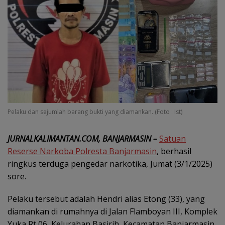
Pelaku dan sejumlah barang bukti yang diamankan. (Foto : Ist)
JURNALKALIMANTAN.COM, BANJARMASIN –
Satuan
Reserse Narkoba Polresta Banjarmasin
, berhasil
ringkus terduga pengedar narkotika, Jumat (3/1/2025)
sore.
Pelaku tersebut adalah Hendri alias Etong (33), yang
diamankan di rumahnya di Jalan Flamboyan III, Komplek
Yuka Rt 06, Kelurahan Basirih, Kecamatan Banjarmasin