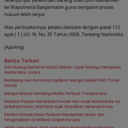
Selanjutnya, pelaku dan barang bukti pun diamankan
ke Mapolresta Banjarmasin guna menjalani proses
hukum lebih lanjut.
Atas perbuatannya, pelaku diancam dengan pasal 112
ayat ( 1 ) UU. RI. No. 35 Tahun 2009, Tentang Narkotika.
(Api/Ang)
Berita Terkait
Dari Ruang Damai ke Kejati, Rekam Jejak Radityo Mengawal
Restorative Justice
Bambang Heri Purnama Ingatkan Warga Selektif Pilih Travel
Umrah
Bangun Banua Gandeng Media, Perkuat Transparansi
Ratusan Pelajar Meriahkan Puncak Hari Anak Nasional ke-42
di Banjarmasin, Wali Kota Ajak Wujudkan Generasi Emas
Pemkot Banjarmasin Perkuat Manajemen Risiko dan
Pengendalian Gratifikasi Cegah Korupsi
AKSEL Virtual Run 2026 Ajak Pelari Berkontribusi Hijaukan