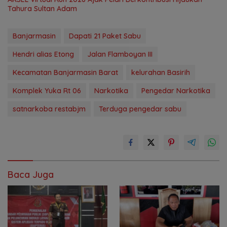
Tahura Sultan Adam
Banjarmasin
Dapati 21 Paket Sabu
Hendri alias Etong
Jalan Flamboyan III
Kecamatan Banjarmasin Barat
kelurahan Basirih
Komplek Yuka Rt 06
Narkotika
Pengedar Narkotika
satnarkoba restabjm
Terduga pengedar sabu
Baca Juga