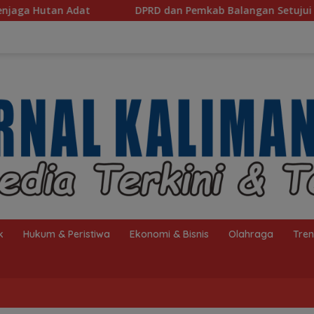
DPRD dan Pemkab Balangan Setujui Raperda Perubahan APBD 
k
Hukum & Peristiwa
Ekonomi & Bisnis
Olahraga
Tre