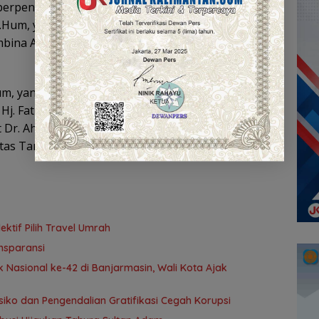
berpengalaman di bidang perpustakaan dan
 M.Hum, yang merupakan Kepala Perpustakaan MAN
mbina Asosiasi Tenaga Perpustakaan Sekolah
.Hum, yang merupakan Guru dan Kepala
. Fathiah, S.Ag., M.A. Guru dan Kepala
r. Ahmad Syawqi, S.Ag., S.IP., M.Pd.I, Pustakawan
tas Tarbiyah UIN Antasari Banjarmasin.
tif Pilih Travel Umrah
nsparansi
 Nasional ke-42 di Banjarmasin, Wali Kota Ajak
ko dan Pengendalian Gratifikasi Cegah Korupsi