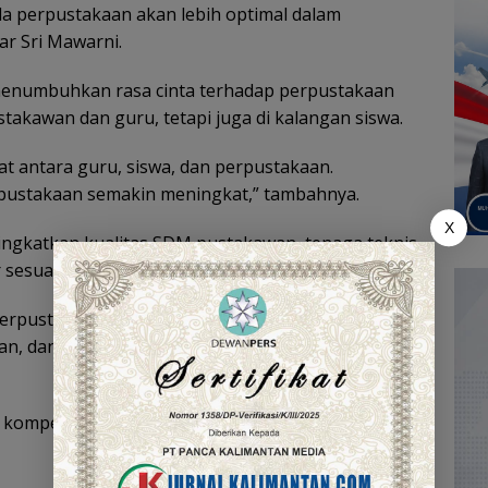
la perpustakaan akan lebih optimal dalam
ar Sri Mawarni.
 menumbuhkan rasa cinta terhadap perpustakaan
ustakawan dan guru, tetapi juga di kalangan siswa.
at antara guru, siswa, dan perpustakaan.
rpustakaan semakin meningkat,” tambahnya.
X
ngkatkan kualitas SDM pustakawan, tenaga teknis,
sesuai dengan standar nasional.
erpustakaan di sekolah wajib melibatkan,
an, dan guru yang merangkap sebagai Kepala
si, kompetensi, dan tugas pokok yang sesuai