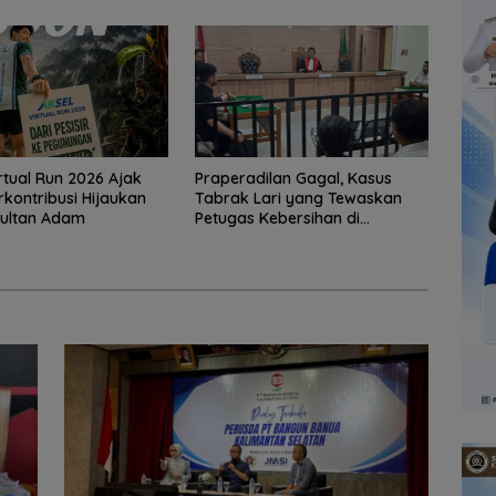
rtual Run 2026 Ajak
Praperadilan Gagal, Kasus
rkontribusi Hijaukan
Tabrak Lari yang Tewaskan
Sultan Adam
Petugas Kebersihan di
Banjarmasin Masuk Tahap
Persidangan