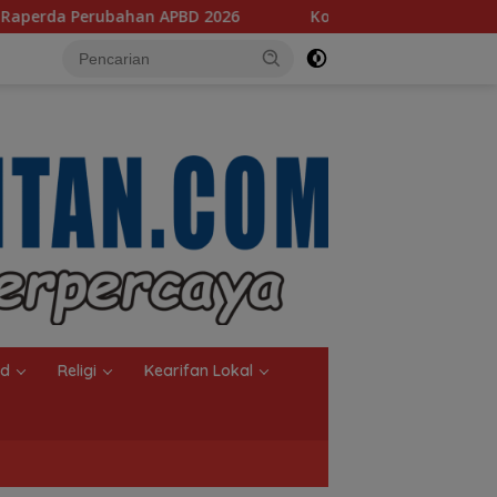
2026
‎Komisi III Dorong Percepatan Revitalisasi Banja
nd
Religi
Kearifan Lokal