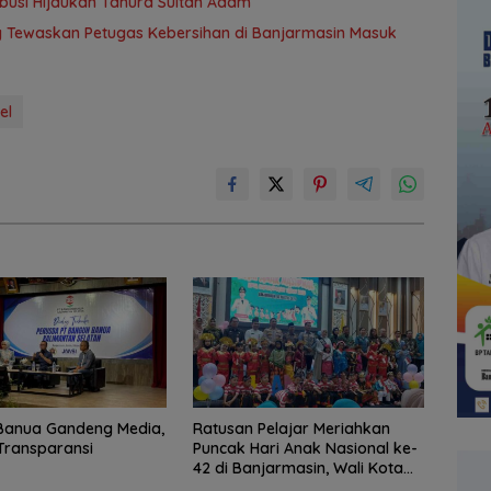
ribusi Hijaukan Tahura Sultan Adam
ng Tewaskan Petugas Kebersihan di Banjarmasin Masuk
el
Banua Gandeng Media,
Ratusan Pelajar Meriahkan
Transparansi
Puncak Hari Anak Nasional ke-
42 di Banjarmasin, Wali Kota
Ajak Wujudkan Generasi Emas