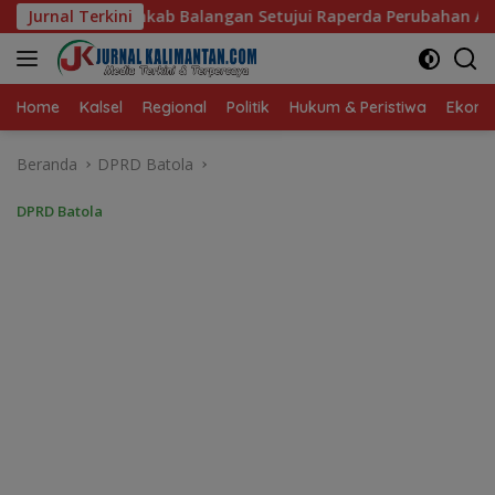
Langsung
gan Setujui Raperda Perubahan APBD 2026
Jurnal Terkini
‎Komisi III
ke
konten
Home
Kalsel
Regional
Politik
Hukum & Peristiwa
Ekonom
Beranda
DPRD Batola
DPRD Batola