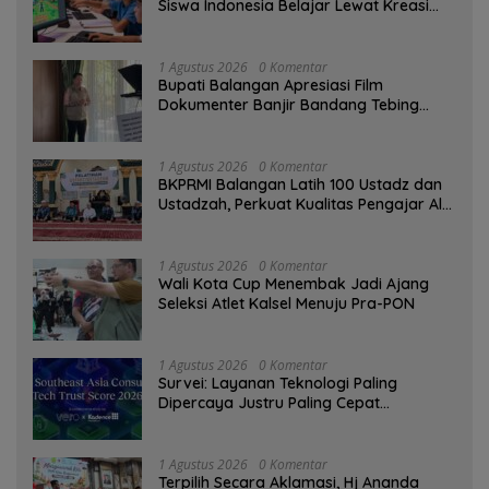
Siswa Indonesia Belajar Lewat Kreasi
Digital
1 Agustus 2026
0 Komentar
Bupati Balangan Apresiasi Film
Dokumenter Banjir Bandang Tebing
Tinggi sebagai Media Edukasi
1 Agustus 2026
0 Komentar
BKPRMI Balangan Latih 100 Ustadz dan
Ustadzah, Perkuat Kualitas Pengajar Al-
Qur’an
1 Agustus 2026
0 Komentar
Wali Kota Cup Menembak Jadi Ajang
Seleksi Atlet Kalsel Menuju Pra-PON
1 Agustus 2026
0 Komentar
Survei: Layanan Teknologi Paling
Dipercaya Justru Paling Cepat
Ditinggalkan Saat Bermasalah
1 Agustus 2026
0 Komentar
‎Terpilih Secara Aklamasi, Hj Ananda