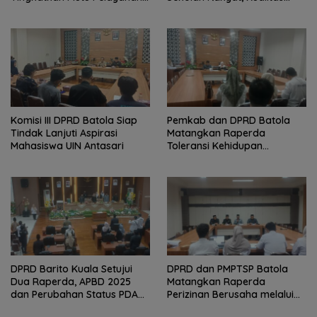
Kesehatan
Pembangunan Harus Jadi
Prioritas
Komisi III DPRD Batola Siap
Pemkab dan DPRD Batola
Tindak Lanjuti Aspirasi
Matangkan Raperda
Mahasiswa UIN Antasari
Toleransi Kehidupan
Bermasyarakat
DPRD Barito Kuala Setujui
DPRD dan PMPTSP Batola
Dua Raperda, APBD 2025
Matangkan Raperda
dan Perubahan Status PDAM
Perizinan Berusaha melalui
Jadi Perseroda
OSS