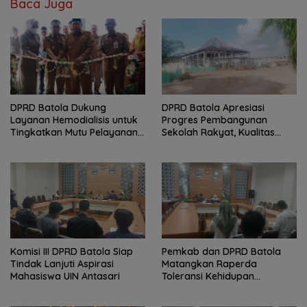
Baca Juga
DPRD Batola Dukung
DPRD Batola Apresiasi
Layanan Hemodialisis untuk
Progres Pembangunan
Tingkatkan Mutu Pelayanan
Sekolah Rakyat, Kualitas
Kesehatan
Pembangunan Harus Jadi
Prioritas
Komisi III DPRD Batola Siap
Pemkab dan DPRD Batola
Tindak Lanjuti Aspirasi
Matangkan Raperda
Mahasiswa UIN Antasari
Toleransi Kehidupan
Bermasyarakat