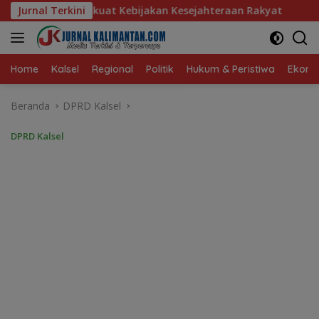
Langsung
ijakan Kesejahteraan Rakyat
Jurnal Terkini
Baru 10 Persen, Aktivasi 
ke
konten
Home
Kalsel
Regional
Politik
Hukum & Peristiwa
Ekonom
Beranda
DPRD Kalsel
DPRD Kalsel