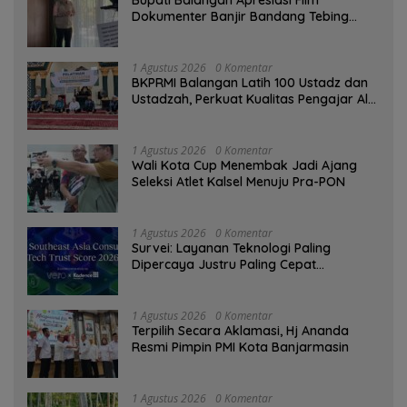
Dokumenter Banjir Bandang Tebing
Tinggi sebagai Media Edukasi
1 Agustus 2026
0 Komentar
BKPRMI Balangan Latih 100 Ustadz dan
Ustadzah, Perkuat Kualitas Pengajar Al-
Qur’an
1 Agustus 2026
0 Komentar
Wali Kota Cup Menembak Jadi Ajang
Seleksi Atlet Kalsel Menuju Pra-PON
1 Agustus 2026
0 Komentar
Survei: Layanan Teknologi Paling
Dipercaya Justru Paling Cepat
Ditinggalkan Saat Bermasalah
1 Agustus 2026
0 Komentar
‎Terpilih Secara Aklamasi, Hj Ananda
Resmi Pimpin PMI Kota Banjarmasin
1 Agustus 2026
0 Komentar