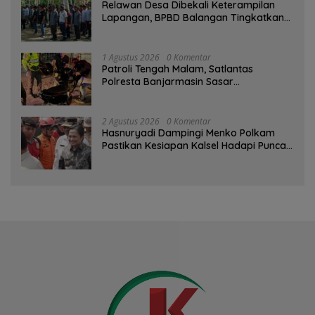
Relawan Desa Dibekali Keterampilan
Lapangan, BPBD Balangan Tingkatkan
Kesiapsiagaan Bencana
1 Agustus 2026
0 Komentar
Patroli Tengah Malam, Satlantas
Polresta Banjarmasin Sasar
Pelanggaran dan Balap Liar
2 Agustus 2026
0 Komentar
Hasnuryadi Dampingi Menko Polkam
Pastikan Kesiapan Kalsel Hadapi Puncak
Musim Kemarau