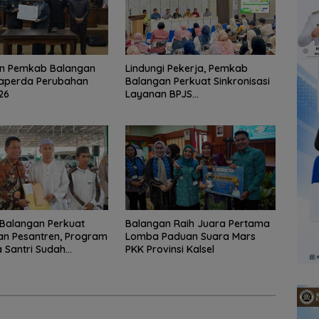
n Pemkab Balangan
Lindungi Pekerja, Pemkab
Raperda Perubahan
Balangan Perkuat Sinkronisasi
26
Layanan BPJS
Ketenagakerjaan
Balangan Perkuat
Balangan Raih Juara Pertama
an Pesantren, Program
Lomba Paduan Suara Mars
 Santri Sudah
PKK Provinsi Kalsel
2.751 Penerima