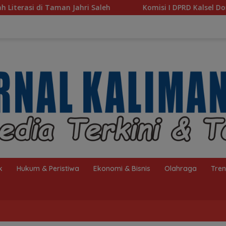
Komisi I DPRD Kalsel Dorong Pembenahan AMKS Hasanu
k
Hukum & Peristiwa
Ekonomi & Bisnis
Olahraga
Tre