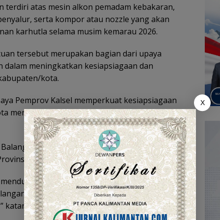
n terdiri atas mesin alkon pemadam kebakaran,
 penyalur, serta kompor atau nozzle yang akan
an karhutla selama musim kemarau 2026.
uan tersebut merupakan bagian dari upaya
an dalam meningkatkan kesiapsiagaan dan
kabupaten/kota.
paya Pemprov Kalsel memperkuat kesiapsiagaan
X
ta menghadapi potensi karhutla saat musim
 Balangan, H. Rahmi, menyampaikan apresiasi atas
ovinsi Kalimantan Selatan.
uk mendukung operasional kami di lapangan. Dengan
alangan siap melakukan mitigasi, pemadaman awal,
,” katanya.