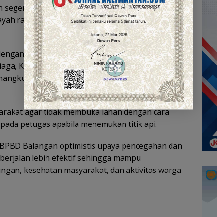
 segera didistribusikan ke posko dan regu
ayah rawan kebakaran agar dapat dimanfaatkan
 dengan tema Apel Kesiapsiagaan Penanggulangan
iaga, Koordinasi, dan Tindakan Cepat”, sebagai
emangku kepentingan dalam menghadapi musim
rakat agar tidak membuka lahan dengan cara
ada petugas apabila menemukan titik api.
 BPBD Balangan optimistis upaya pencegahan dan
berjalan lebih efektif sehingga mampu
gan, kesehatan masyarakat, dan aktivitas warga