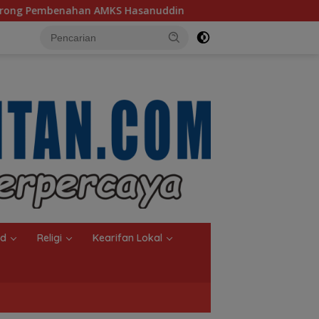
ddin
Ketua TP PKK Kalsel, Dorong Kreasi Olahan Ikan 
nd
Religi
Kearifan Lokal