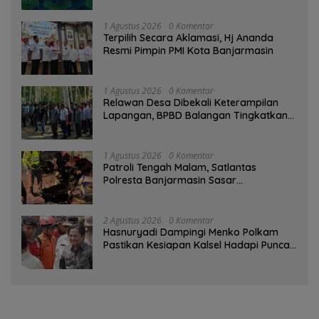
1 Agustus 2026
0 Komentar
‎Terpilih Secara Aklamasi, Hj Ananda
Resmi Pimpin PMI Kota Banjarmasin
1 Agustus 2026
0 Komentar
Relawan Desa Dibekali Keterampilan
Lapangan, BPBD Balangan Tingkatkan
Kesiapsiagaan Bencana
1 Agustus 2026
0 Komentar
Patroli Tengah Malam, Satlantas
Polresta Banjarmasin Sasar
Pelanggaran dan Balap Liar
2 Agustus 2026
0 Komentar
Hasnuryadi Dampingi Menko Polkam
Pastikan Kesiapan Kalsel Hadapi Puncak
Musim Kemarau