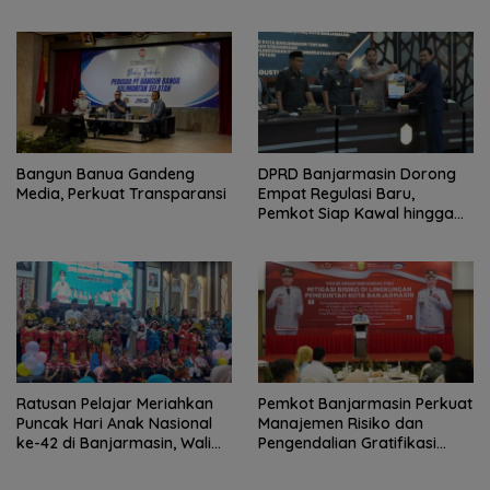
Bulan
Bangun Banua Gandeng
DPRD Banjarmasin Dorong
Media, Perkuat Transparansi
Empat Regulasi Baru,
Pemkot Siap Kawal hingga
Jadi Perda
Ratusan Pelajar Meriahkan
Pemkot Banjarmasin Perkuat
Puncak Hari Anak Nasional
Manajemen Risiko dan
ke-42 di Banjarmasin, Wali
Pengendalian Gratifikasi
Kota Ajak Wujudkan
Cegah Korupsi
Generasi Emas