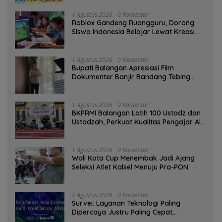
1 Agustus 2026
0 Komentar
Roblox Gandeng Ruangguru, Dorong
Siswa Indonesia Belajar Lewat Kreasi
Digital
1 Agustus 2026
0 Komentar
Bupati Balangan Apresiasi Film
Dokumenter Banjir Bandang Tebing
Tinggi sebagai Media Edukasi
1 Agustus 2026
0 Komentar
BKPRMI Balangan Latih 100 Ustadz dan
Ustadzah, Perkuat Kualitas Pengajar Al-
Qur’an
1 Agustus 2026
0 Komentar
Wali Kota Cup Menembak Jadi Ajang
Seleksi Atlet Kalsel Menuju Pra-PON
1 Agustus 2026
0 Komentar
Survei: Layanan Teknologi Paling
Dipercaya Justru Paling Cepat
Ditinggalkan Saat Bermasalah