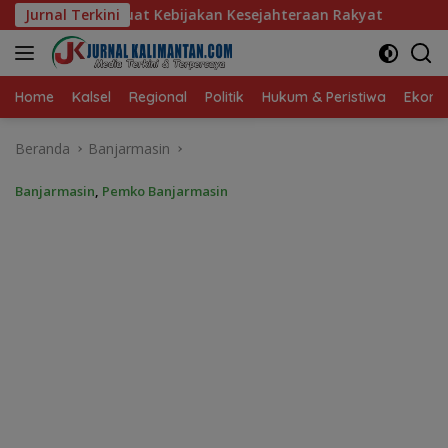
Langsung
akan Kesejahteraan Rakyat
Jurnal Terkini
Baru 10 Persen, Aktivasi IK
ke
konten
Home
Kalsel
Regional
Politik
Hukum & Peristiwa
Ekonom
Beranda
Banjarmasin
Banjarmasin
,
Pemko Banjarmasin