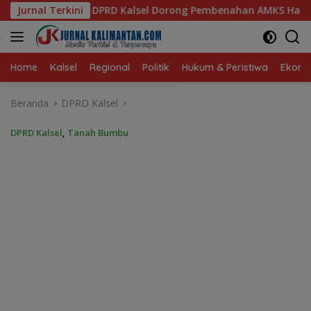
Langsung
Dorong Pembenahan AMKS Hasanuddin
Jurnal Terkini
Ketua TP PKK Kal
ke
konten
Home
Kalsel
Regional
Politik
Hukum & Peristiwa
Ekonom
Beranda
DPRD Kalsel
DPRD Kalsel
,
Tanah Bumbu