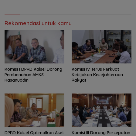
Kekeringan
dan Barbershop
Rekomendasi untuk kamu
Komisi I DPRD Kalsel Dorong
Komisi IV Terus Perkuat
Pembenahan AMKS
Kebijakan Kesejahteraan
Hasanuddin
Rakyat
‎DPRD Kalsel Optimalkan Aset
‎Komisi III Dorong Percepatan