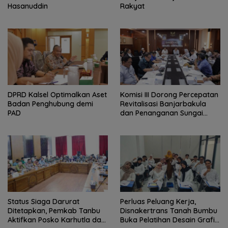
Hasanuddin
Rakyat
‎DPRD Kalsel Optimalkan Aset
‎Komisi III Dorong Percepatan
Badan Penghubung demi
Revitalisasi Banjarbakula
PAD
dan Penanganan Sungai
Batola
Status Siaga Darurat
Perluas Peluang Kerja,
Ditetapkan, Pemkab Tanbu
Disnakertrans Tanah Bumbu
Aktifkan Posko Karhutla dan
Buka Pelatihan Desain Grafis