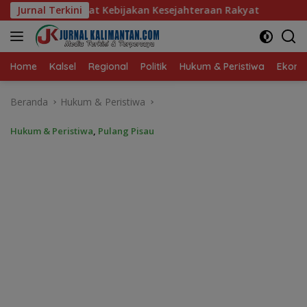
Langsung
jakan Kesejahteraan Rakyat
Jurnal Terkini
Baru 10 Persen, Aktivasi I
ke
konten
Home
Kalsel
Regional
Politik
Hukum & Peristiwa
Ekonom
Beranda
Hukum & Peristiwa
Hukum & Peristiwa
,
Pulang Pisau