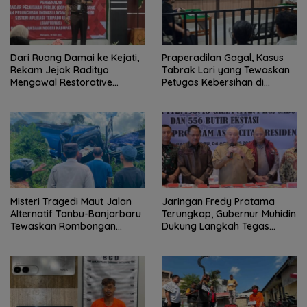
Dari Ruang Damai ke Kejati,
Praperadilan Gagal, Kasus
Rekam Jejak Radityo
Tabrak Lari yang Tewaskan
Mengawal Restorative
Petugas Kebersihan di
Justice
Banjarmasin Masuk Tahap
Persidangan
Misteri Tragedi Maut Jalan
Jaringan Fredy Pratama
Alternatif Tanbu-Banjarbaru
Terungkap, Gubernur Muhidin
Tewaskan Rombongan
Dukung Langkah Tegas
Mahasiswa KKN
Polda Kalsel