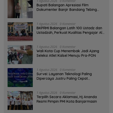
1 Agustus 2026
0 Komentar
Bupati Balangan Apresiasi Film
Dokumenter Banjir Bandang Tebing
Tinggi sebagai Media Edukasi
1 Agustus 2026
0 Komentar
BKPRMI Balangan Latih 100 Ustadz dan
Ustadzah, Perkuat Kualitas Pengajar Al-
Qur’an
1 Agustus 2026
0 Komentar
Wali Kota Cup Menembak Jadi Ajang
Seleksi Atlet Kalsel Menuju Pra-PON
1 Agustus 2026
0 Komentar
Survei: Layanan Teknologi Paling
Dipercaya Justru Paling Cepat
Ditinggalkan Saat Bermasalah
1 Agustus 2026
0 Komentar
‎Terpilih Secara Aklamasi, Hj Ananda
Resmi Pimpin PMI Kota Banjarmasin