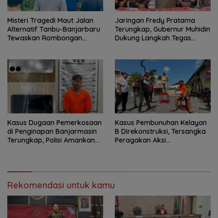
Misteri Tragedi Maut Jalan
Jaringan Fredy Pratama
Alternatif Tanbu-Banjarbaru
Terungkap, Gubernur Muhidin
Tewaskan Rombongan
Dukung Langkah Tegas
Mahasiswa KKN
Polda Kalsel
Kasus Dugaan Pemerkosaan
Kasus Pembunuhan Kelayan
di Penginapan Banjarmasin
B Direkonstruksi, Tersangka
Terungkap, Polisi Amankan
Peragakan Aksi
Tersangka
Penyerangan dengan Arit
Rekomendasi untuk kamu