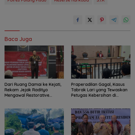
Baca Juga
Dari Ruang Damai ke Kejati,
Praperadilan Gagal, Kasus
Rekam Jejak Radityo
Tabrak Lari yang Tewaskan
Mengawal Restorative
Petugas Kebersihan di
Justice
Banjarmasin Masuk Tahap
Persidangan