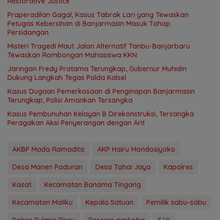
Restorative Justice
Praperadilan Gagal, Kasus Tabrak Lari yang Tewaskan
Petugas Kebersihan di Banjarmasin Masuk Tahap
Persidangan
Misteri Tragedi Maut Jalan Alternatif Tanbu-Banjarbaru
Tewaskan Rombongan Mahasiswa KKN
Jaringan Fredy Pratama Terungkap, Gubernur Muhidin
Dukung Langkah Tegas Polda Kalsel
Kasus Dugaan Pemerkosaan di Penginapan Banjarmasin
Terungkap, Polisi Amankan Tersangka
Kasus Pembunuhan Kelayan B Direkonstruksi, Tersangka
Peragakan Aksi Penyerangan dengan Arit
AKBP Mada Ramadita
AKP Hairu Mondosiyoko
Desa Manen Paduran
Desa Tahai Jaya
Kapolres
Kasat
Kecamatan Banama Tingang
Kecamatan Maliku
Kepala Satuan
Pemilik sabu-sabu
Polres Pulang Pisau
Reserse narkoba
S.I.K