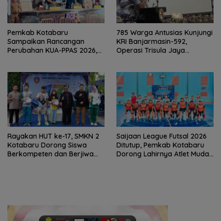
Pemkab Kotabaru
785 Warga Antusias Kunjungi
Sampaikan Rancangan
KRI Banjarmasin-592,
Perubahan KUA-PPAS 2026,
Operasi Trisula Jaya
PAD Diproyeksi Rp557,7 Miliar
Tinggalkan Kesan di
Kotabaru
Rayakan HUT ke-17, SMKN 2
Saijaan League Futsal 2026
Kotabaru Dorong Siswa
Ditutup, Pemkab Kotabaru
Berkompeten dan Berjiwa
Dorong Lahirnya Atlet Muda
Wirausaha
Berprestasi