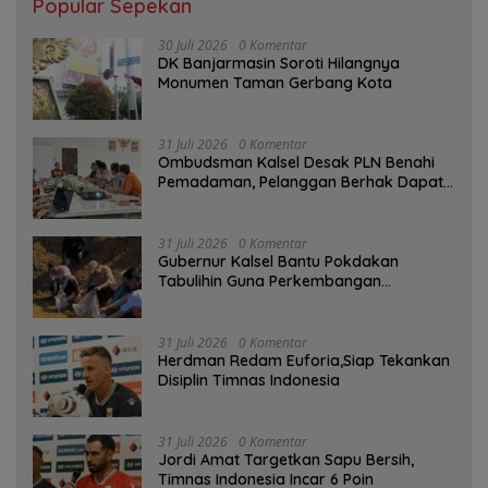
Popular Sepekan
30 Juli 2026
0 Komentar
DK Banjarmasin Soroti Hilangnya
Monumen Taman Gerbang Kota
31 Juli 2026
0 Komentar
Ombudsman Kalsel Desak PLN Benahi
Pemadaman, Pelanggan Berhak Dapat
Kompensasi
31 Juli 2026
0 Komentar
Gubernur Kalsel Bantu Pokdakan
Tabulihin Guna Perkembangan
Kampung Papuyu
31 Juli 2026
0 Komentar
Herdman Redam Euforia,Siap Tekankan
Disiplin Timnas Indonesia
31 Juli 2026
0 Komentar
Jordi Amat Targetkan Sapu Bersih,
Timnas Indonesia Incar 6 Poin