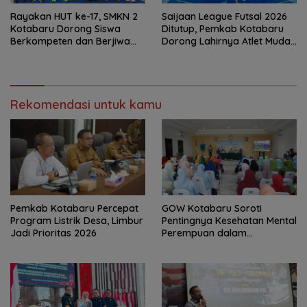
Rayakan HUT ke-17, SMKN 2
Saijaan League Futsal 2026
Kotabaru Dorong Siswa
Ditutup, Pemkab Kotabaru
Berkompeten dan Berjiwa
Dorong Lahirnya Atlet Muda
Wirausaha
Berprestasi
Rekomendasi untuk kamu
Pemkab Kotabaru Percepat
GOW Kotabaru Soroti
Program Listrik Desa, Limbur
Pentingnya Kesehatan Mental
Jadi Prioritas 2026
Perempuan dalam
Pertemuan Rutin