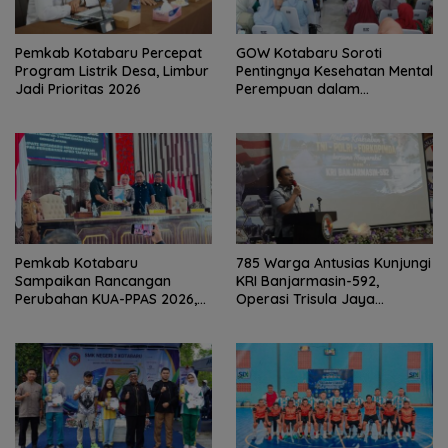
Pemkab Kotabaru Percepat
GOW Kotabaru Soroti
Program Listrik Desa, Limbur
Pentingnya Kesehatan Mental
Jadi Prioritas 2026
Perempuan dalam
Pertemuan Rutin
Pemkab Kotabaru
785 Warga Antusias Kunjungi
Sampaikan Rancangan
KRI Banjarmasin-592,
Perubahan KUA-PPAS 2026,
Operasi Trisula Jaya
PAD Diproyeksi Rp557,7 Miliar
Tinggalkan Kesan di
Kotabaru