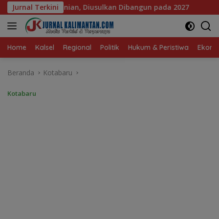
Langsung
 Dibangun pada 2027
Jurnal Terkini
DPRD Banjarmasin Dorong Empat Re
ke
konten
Home
Kalsel
Regional
Politik
Hukum & Peristiwa
Ekonom
Beranda
Kotabaru
Kotabaru