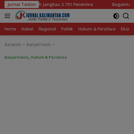
Langsung
.751 Penerima
Jurnal Terkini
Bagaimana KIP Hadapi Deepfake dan Ho
ke
konten
Home
Kalsel
Regional
Politik
Hukum & Peristiwa
Ekonom
Beranda
Banjarmasin
Banjarmasin
,
Hukum & Peristiwa