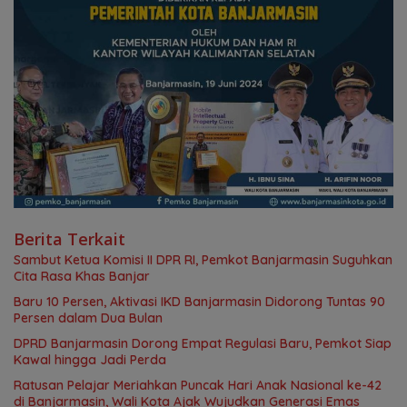
Berita Terkait
Sambut Ketua Komisi II DPR RI, Pemkot Banjarmasin Suguhkan
Cita Rasa Khas Banjar
Baru 10 Persen, Aktivasi IKD Banjarmasin Didorong Tuntas 90
Persen dalam Dua Bulan
DPRD Banjarmasin Dorong Empat Regulasi Baru, Pemkot Siap
Kawal hingga Jadi Perda
Ratusan Pelajar Meriahkan Puncak Hari Anak Nasional ke-42
di Banjarmasin, Wali Kota Ajak Wujudkan Generasi Emas