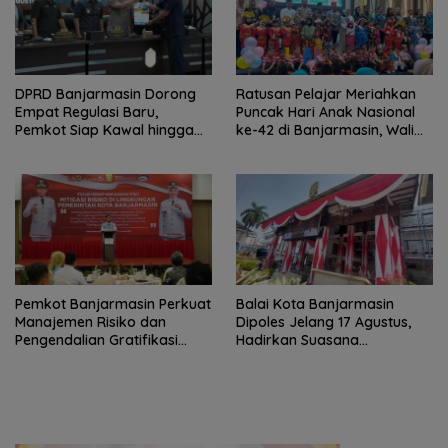
DPRD Banjarmasin Dorong
Ratusan Pelajar Meriahkan
Empat Regulasi Baru,
Puncak Hari Anak Nasional
Pemkot Siap Kawal hingga
ke-42 di Banjarmasin, Wali
Jadi Perda
Kota Ajak Wujudkan
Generasi Emas
Pemkot Banjarmasin Perkuat
Balai Kota Banjarmasin
Manajemen Risiko dan
Dipoles Jelang 17 Agustus,
Pengendalian Gratifikasi
Hadirkan Suasana
Cegah Korupsi
Nasionalisme