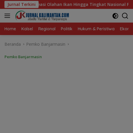
Langsung
n Hingga Tingkat Nasional Pada Lomba Masak Serba Ikan
Jurnal Terkini
ke
konten
Home
Kalsel
Regional
Politik
Hukum & Peristiwa
Ekonom
Beranda
Pemko Banjarmasin
Pemko Banjarmasin