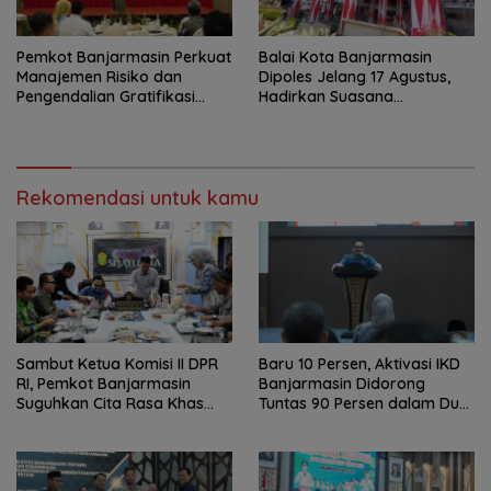
Pemkot Banjarmasin Perkuat
Balai Kota Banjarmasin
Manajemen Risiko dan
Dipoles Jelang 17 Agustus,
Pengendalian Gratifikasi
Hadirkan Suasana
Cegah Korupsi
Nasionalisme
Rekomendasi untuk kamu
Sambut Ketua Komisi II DPR
Baru 10 Persen, Aktivasi IKD
RI, Pemkot Banjarmasin
Banjarmasin Didorong
Suguhkan Cita Rasa Khas
Tuntas 90 Persen dalam Dua
Banjar
Bulan