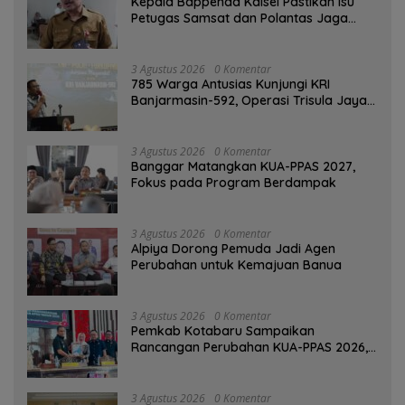
Kepala Bappenda Kalsel Pastikan Isu
Petugas Samsat dan Polantas Jaga
SPBU Mulai 1 Agustus Adalah Hoaks
3 Agustus 2026
0 Komentar
785 Warga Antusias Kunjungi KRI
Banjarmasin-592, Operasi Trisula Jaya
Tinggalkan Kesan di Kotabaru
3 Agustus 2026
0 Komentar
‎Banggar Matangkan KUA-PPAS 2027,
Fokus pada Program Berdampak
3 Agustus 2026
0 Komentar
‎Alpiya Dorong Pemuda Jadi Agen
Perubahan untuk Kemajuan Banua ‎
3 Agustus 2026
0 Komentar
Pemkab Kotabaru Sampaikan
Rancangan Perubahan KUA-PPAS 2026,
PAD Diproyeksi Rp557,7 Miliar
3 Agustus 2026
0 Komentar