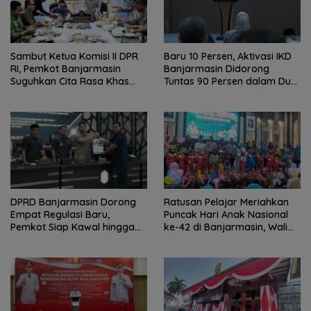
Sambut Ketua Komisi II DPR
Baru 10 Persen, Aktivasi IKD
RI, Pemkot Banjarmasin
Banjarmasin Didorong
Suguhkan Cita Rasa Khas
Tuntas 90 Persen dalam Dua
Banjar
Bulan
DPRD Banjarmasin Dorong
Ratusan Pelajar Meriahkan
Empat Regulasi Baru,
Puncak Hari Anak Nasional
Pemkot Siap Kawal hingga
ke-42 di Banjarmasin, Wali
Jadi Perda
Kota Ajak Wujudkan
Generasi Emas