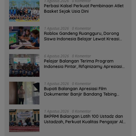
1 Agustus 2026
0 Komentar
Perbasi Kalsel Perkuat Pembinaan Atlet
Basket Sejak Usia Dini
1 Agustus 2026
0 Komentar
Roblox Gandeng Ruangguru, Dorong
Siswa Indonesia Belajar Lewat Kreasi
Digital
6 Agustus 2026
0 Komentar
Pelajar Balangan Terima Program
Indonesia Pintar, Rifqinizamy Apresiasi
Komitmen Pemkab
1 Agustus 2026
0 Komentar
Bupati Balangan Apresiasi Film
Dokumenter Banjir Bandang Tebing
Tinggi sebagai Media Edukasi
1 Agustus 2026
0 Komentar
BKPRMI Balangan Latih 100 Ustadz dan
Ustadzah, Perkuat Kualitas Pengajar Al-
Qur’an