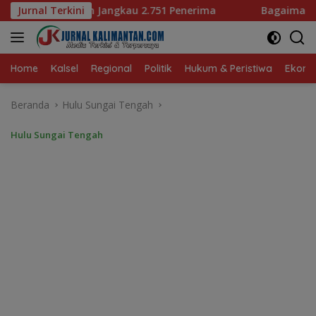
Langsung
.751 Penerima
Jurnal Terkini
Bagaimana KIP Hadapi Deepfake dan Ho
ke
konten
Home
Kalsel
Regional
Politik
Hukum & Peristiwa
Ekonom
Beranda
Hulu Sungai Tengah
Hulu Sungai Tengah