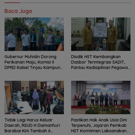
Baca Juga
Gubernur Muhidin Dorong
Disdik HST Kembangkan
Perikanan Maju, Komisi II
Dasbor Terintegrasi SADIT,
DPRD Kalsel Tinjau Kampung
Pantau Kedisiplinan Pegawai
Gabus Haruan dan
Menyeluruh
Gencarkan GEMARIKAN
Tidak Lagi Harus Keluar
Pastikan Hak Anak Usia Dini
Daerah, RSUD H Damanhuri
Terpenuhi, Jajaran Pemkab
Barabai Kini Tambah 6
HST Komitmen Laksanakan