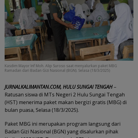
Kasdim Mayor Inf Moh. Alip Suroso saat menyalurkan paket MBG
Ramadan dari Badan Gizi Nasional (BGN). Selasa (18/3/2025)
JURNALKALIMANTAN.COM, HULU SUNGAI TENGAH
–
Ratusan siswa di MTs Negeri 2 Hulu Sungai Tengah
(HST) menerima paket makan bergizi gratis (MBG) di
bulan puasa, Selasa (18/3/2025).
Paket MBG ini merupakan program langsung dari
Badan Gizi Nasional (BGN) yang disalurkan pihak