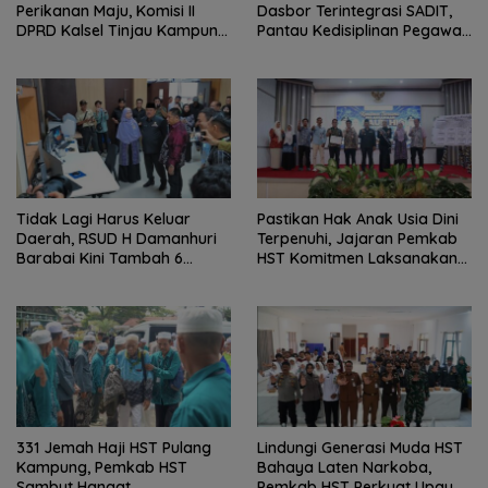
Perikanan Maju, Komisi II
Dasbor Terintegrasi SADIT,
DPRD Kalsel Tinjau Kampung
Pantau Kedisiplinan Pegawai
Gabus Haruan dan
Menyeluruh
Gencarkan GEMARIKAN
Tidak Lagi Harus Keluar
Pastikan Hak Anak Usia Dini
Daerah, RSUD H Damanhuri
Terpenuhi, Jajaran Pemkab
Barabai Kini Tambah 6
HST Komitmen Laksanakan
Layanan Baru
PAUD Holistik Integratif
331 Jemah Haji HST Pulang
Lindungi Generasi Muda HST
Kampung, Pemkab HST
Bahaya Laten Narkoba,
Sambut Hangat
Pemkab HST Perkuat Upaya