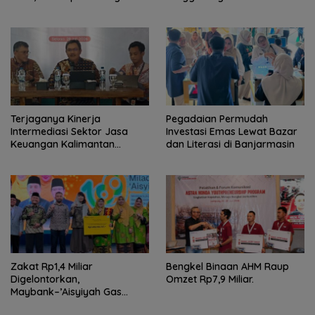
Pencari Kerja
Kolaborasi untuk Dukung
Pelayanan Publik
Terjaganya Kinerja
Pegadaian Permudah
Intermediasi Sektor Jasa
Investasi Emas Lewat Bazar
Keuangan Kalimantan
dan Literasi di Banjarmasin
Selatan, Mendukung
Pertumbuhan Ekonomi
Daerah
Zakat Rp1,4 Miliar
Bengkel Binaan AHM Raup
Digelontorkan,
Omzet Rp7,9 Miliar.
Maybank–’Aisyiyah Gas
Pemberdayaan Perempuan