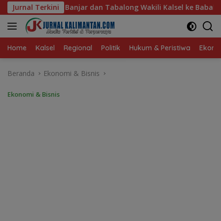
Langsung
along Wakili Kalsel ke Babak Semifinal Gubernur Cup Road to
Jurnal Terkini
ke
konten
Home
Kalsel
Regional
Politik
Hukum & Peristiwa
Ekonom
Beranda
Ekonomi & Bisnis
Ekonomi & Bisnis