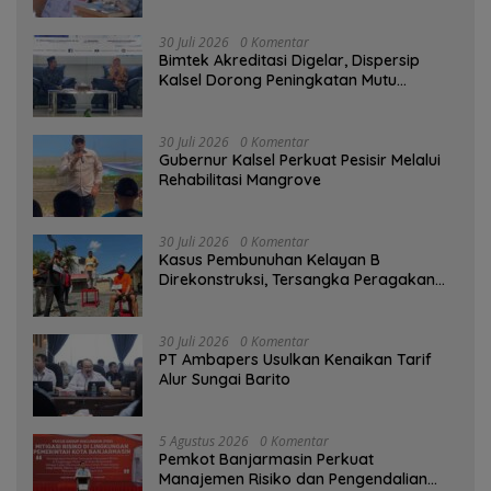
30 Juli 2026
0 Komentar
Bimtek Akreditasi Digelar, Dispersip
Kalsel Dorong Peningkatan Mutu
Perpustakaan Sekolah
30 Juli 2026
0 Komentar
Gubernur Kalsel Perkuat Pesisir Melalui
Rehabilitasi Mangrove
30 Juli 2026
0 Komentar
Kasus Pembunuhan Kelayan B
Direkonstruksi, Tersangka Peragakan
Aksi Penyerangan dengan Arit
30 Juli 2026
0 Komentar
PT Ambapers Usulkan Kenaikan Tarif
Alur Sungai Barito
5 Agustus 2026
0 Komentar
Pemkot Banjarmasin Perkuat
Manajemen Risiko dan Pengendalian