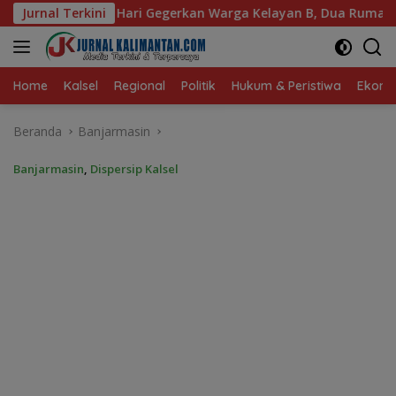
Langsung
an Warga Kelayan B, Dua Rumah dan Bedakan Terbakar
Jurnal Terkini
ke
konten
Home
Kalsel
Regional
Politik
Hukum & Peristiwa
Ekonom
Beranda
Banjarmasin
Banjarmasin
,
Dispersip Kalsel