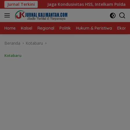
Langsung
Kondusivitas HSS, Intelkam Polda Kalsel Dorong Persatuan dan
Jurnal Terkini
ke
konten
Home
Kalsel
Regional
Politik
Hukum & Peristiwa
Ekonom
Beranda
Kotabaru
Kotabaru