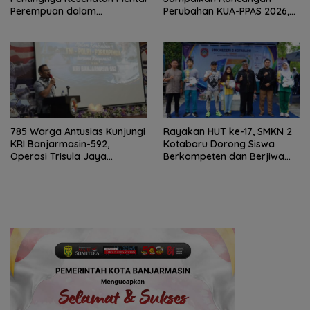
Perempuan dalam
Perubahan KUA-PPAS 2026,
Pertemuan Rutin
PAD Diproyeksi Rp557,7 Miliar
785 Warga Antusias Kunjungi
Rayakan HUT ke-17, SMKN 2
KRI Banjarmasin-592,
Kotabaru Dorong Siswa
Operasi Trisula Jaya
Berkompeten dan Berjiwa
Tinggalkan Kesan di
Wirausaha
Kotabaru