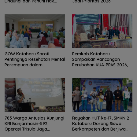
Lindungi dan Penuhi Hak
Jadi Prioritas 2026
Anak
GOW Kotabaru Soroti
Pemkab Kotabaru
Pentingnya Kesehatan Mental
Sampaikan Rancangan
Perempuan dalam
Perubahan KUA-PPAS 2026,
Pertemuan Rutin
PAD Diproyeksi Rp557,7 Miliar
785 Warga Antusias Kunjungi
Rayakan HUT ke-17, SMKN 2
KRI Banjarmasin-592,
Kotabaru Dorong Siswa
Operasi Trisula Jaya
Berkompeten dan Berjiwa
Tinggalkan Kesan di
Wirausaha