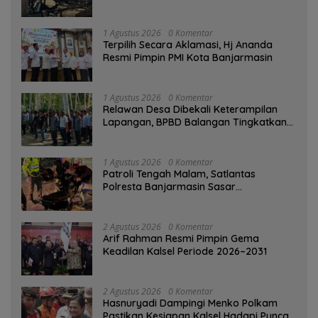
Terbakar
1 Agustus 2026
0 Komentar
‎Terpilih Secara Aklamasi, Hj Ananda
Resmi Pimpin PMI Kota Banjarmasin
1 Agustus 2026
0 Komentar
Relawan Desa Dibekali Keterampilan
Lapangan, BPBD Balangan Tingkatkan
Kesiapsiagaan Bencana
1 Agustus 2026
0 Komentar
Patroli Tengah Malam, Satlantas
Polresta Banjarmasin Sasar
Pelanggaran dan Balap Liar
2 Agustus 2026
0 Komentar
Arif Rahman Resmi Pimpin Gema
Keadilan Kalsel Periode 2026–2031
2 Agustus 2026
0 Komentar
Hasnuryadi Dampingi Menko Polkam
Pastikan Kesiapan Kalsel Hadapi Puncak