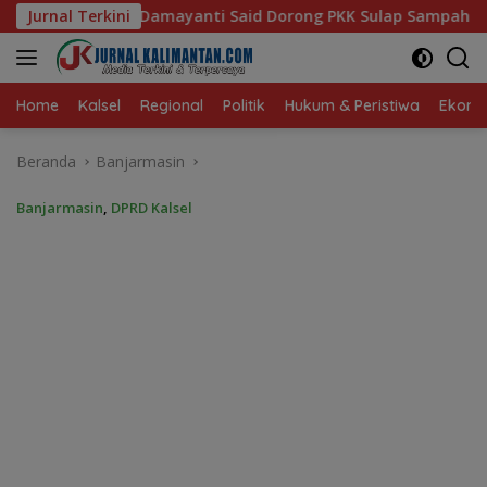
Langsung
id Dorong PKK Sulap Sampah Jadi Sumber Penghasilan
Jurnal Terkini
ke
konten
Home
Kalsel
Regional
Politik
Hukum & Peristiwa
Ekonom
Beranda
Banjarmasin
Banjarmasin
,
DPRD Kalsel