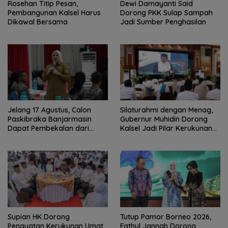
Rosehan Titip Pesan,
Dewi Damayanti Said
Pembangunan Kalsel Harus
Dorong PKK Sulap Sampah
Dikawal Bersama
Jadi Sumber Penghasilan
Jelang 17 Agustus, Calon
Silaturahmi dengan Menag,
Paskibraka Banjarmasin
Gubernur Muhidin Dorong
Dapat Pembekalan dari
Kalsel Jadi Pilar Kerukunan
Alumni Paskibraka Nasional
Beragama
Supian HK Dorong
Tutup Pamor Borneo 2026,
Penguatan Kerukunan Umat
Fathul Jannah Dorong