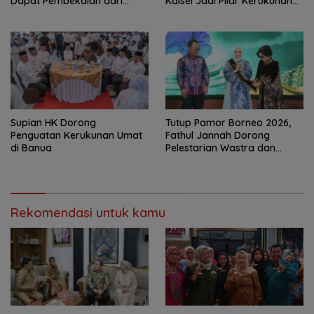
Dapat Pembekalan dari
Kalsel Jadi Pilar Kerukunan
Alumni Paskibraka Nasional
Beragama
Supian HK Dorong
Tutup Pamor Borneo 2026,
Penguatan Kerukunan Umat
Fathul Jannah Dorong
di Banua
Pelestarian Wastra dan
Digitalisasi UMKM
Rekomendasi untuk kamu