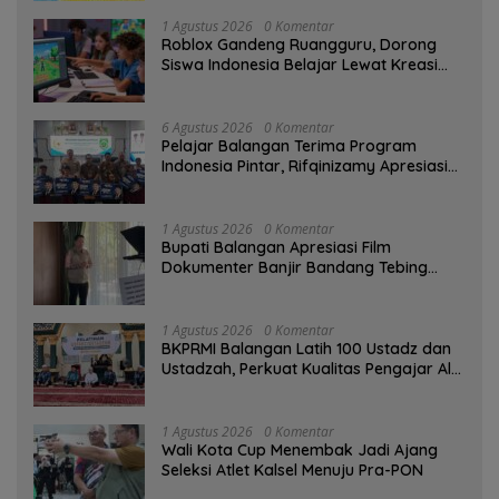
1 Agustus 2026
0 Komentar
Roblox Gandeng Ruangguru, Dorong
Siswa Indonesia Belajar Lewat Kreasi
Digital
6 Agustus 2026
0 Komentar
Pelajar Balangan Terima Program
Indonesia Pintar, Rifqinizamy Apresiasi
Komitmen Pemkab
1 Agustus 2026
0 Komentar
Bupati Balangan Apresiasi Film
Dokumenter Banjir Bandang Tebing
Tinggi sebagai Media Edukasi
1 Agustus 2026
0 Komentar
BKPRMI Balangan Latih 100 Ustadz dan
Ustadzah, Perkuat Kualitas Pengajar Al-
Qur’an
1 Agustus 2026
0 Komentar
Wali Kota Cup Menembak Jadi Ajang
Seleksi Atlet Kalsel Menuju Pra-PON