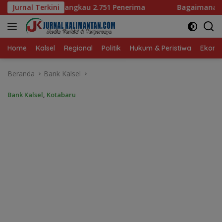
Langsung
 Penerima
Jurnal Terkini
Bagaimana KIP Hadapi Deepfake dan Hoaks?
ke
konten
Home
Kalsel
Regional
Politik
Hukum & Peristiwa
Ekonom
Beranda
Bank Kalsel
Bank Kalsel
,
Kotabaru