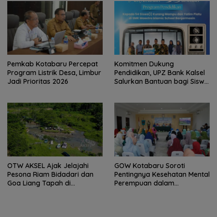
Pemkab Kotabaru Percepat
Komitmen Dukung
Program Listrik Desa, Limbur
Pendidikan, UPZ Bank Kalsel
Jadi Prioritas 2026
Salurkan Bantuan bagi Siswa
Prasejahtera
OTW AKSEL Ajak Jelajahi
GOW Kotabaru Soroti
Pesona Riam Bidadari dan
Pentingnya Kesehatan Mental
Goa Liang Tapah di
Perempuan dalam
Tabalong
Pertemuan Rutin