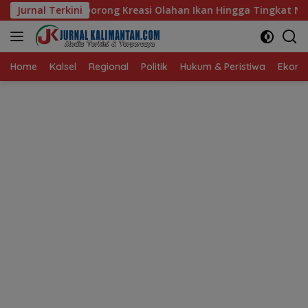
Langsung
easi Olahan Ikan Hingga Tingkat Nasional Pada Lomba Masak S
Jurnal Terkini
ke
konten
Home
Kalsel
Regional
Politik
Hukum & Peristiwa
Ekonom