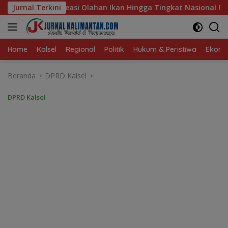
Langsung
Ikan Hingga Tingkat Nasional Pada Lomba Masak Serba Ikan
Jurnal Terkini
ke
konten
Home
Kalsel
Regional
Politik
Hukum & Peristiwa
Ekonom
Beranda
DPRD Kalsel
DPRD Kalsel