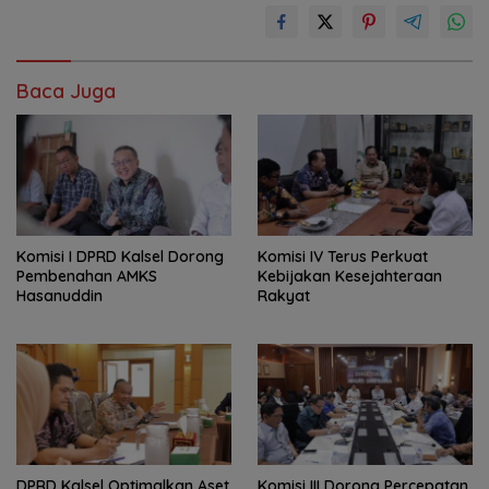
Baca Juga
Komisi I DPRD Kalsel Dorong
Komisi IV Terus Perkuat
Pembenahan AMKS
Kebijakan Kesejahteraan
Hasanuddin
Rakyat
‎DPRD Kalsel Optimalkan Aset
‎Komisi III Dorong Percepatan