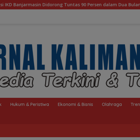
orong Tuntas 90 Persen dalam Dua Bulan
Tak Sekadar W
k
Hukum & Peristiwa
Ekonomi & Bisnis
Olahraga
Tre