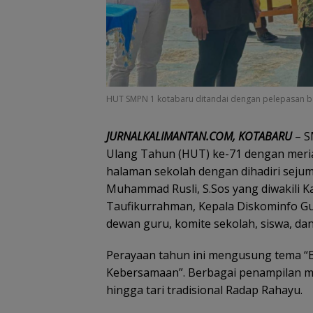
HUT SMPN 1 kotabaru ditandai dengan pelepasan b
JURNALKALIMANTAN.COM, KOTABARU
– S
Ulang Tahun (HUT) ke-71 dengan meriah
halaman sekolah dengan dihadiri sejum
Muhammad Rusli, S.Sos yang diwakili Ka
Taufikurrahman, Kepala Diskominfo Gu
dewan guru, komite sekolah, siswa, dan
Perayaan tahun ini mengusung tema “B
Kebersamaan”. Berbagai penampilan m
hingga tari tradisional Radap Rahayu.