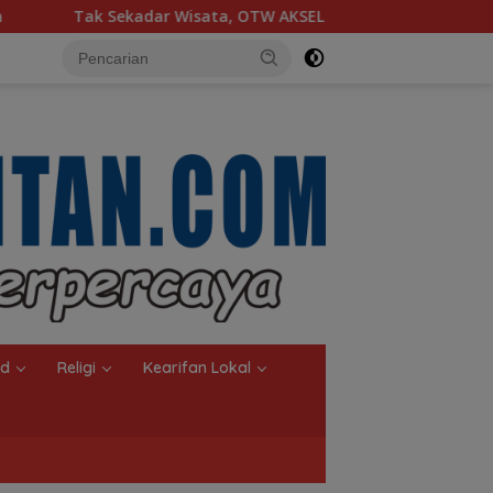
isata, OTW AKSEL Ajak Masyarakat Dukung Produk Lokal Tabal
nd
Religi
Kearifan Lokal