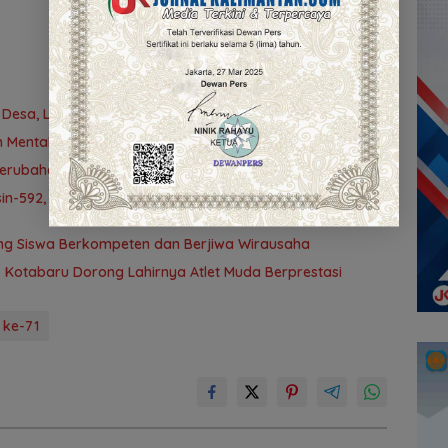
Desa, Limbur Jadi Prioritas 2026
n Mental Perempuan dalam Pertemuan Rutin
ubahan KUA-PPAS 2026, PAD Diproyeksi Rp557,7 Miliar
n-592, Operasi Trisula Jaya Tinggalkan Kesan di
ng Siswa Berkompeten dan Berjiwa Wirausaha
b Kotabaru Dorong Lahirnya Atlet Muda Berprestasi
 ke-71