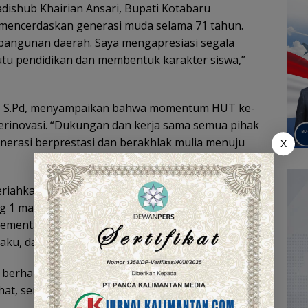
ishub Khairian Ansari, Bupati Kotabaru
 mencerdaskan generasi muda selama 71 tahun.
bangunan daerah. Saya mengapresiasi segala
tu pendidikan dan membentuk karakter siswa,”
h, S.Pd, menyampaikan bahwa momentum HUT ke-
 berinovasi. “Dukungan dan kerja sama semua pihak
nerasi berprestasi dan berakhlak mulia menuju
X
meriahkan dengan berbagai lomba untuk tingkat SD
1 matematika, menyanyi solo, musik tradisional,
Sementara itu, lomba tingkat SMP diikuti 775 siswa
aku, dan balogo.
 berharap dapat mempererat silaturahmi,
t, serta mengembangkan potensi siswa di bidang