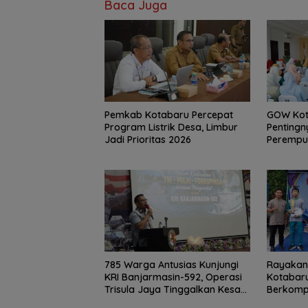
Baca Juga
Pemkab Kotabaru Percepat
GOW Kot
Program Listrik Desa, Limbur
Pentingn
Jadi Prioritas 2026
Perempu
Rutin
785 Warga Antusias Kunjungi
Rayakan 
KRI Banjarmasin-592, Operasi
Kotabar
Trisula Jaya Tinggalkan Kesan
Berkomp
di Kotabaru
Wirausa