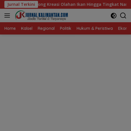
Langsung
easi Olahan Ikan Hingga Tingkat Nasional Pada Lomba Masak Se
Jurnal Terkini
ke
konten
Home
Kalsel
Regional
Politik
Hukum & Peristiwa
Ekonom