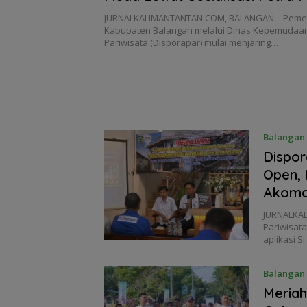
Pariwisata 2026
JURNALKALIMANTANTAN.COM, BALANGAN – Pemer
Kabupaten Balangan melalui Dinas Kepemudaan
Pariwisata (Disporapar) mulai menjaring…
Balangan
Dispor
Open, 
Akomo
JURNALKAL
Pariwisat
aplikasi S
Balangan
Meriah