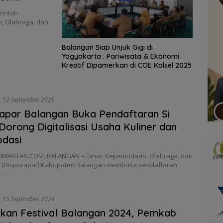
intah
, Olahraga, dan
Balangan Siap Unjuk Gigi di
Yogyakarta : Pariwisata & Ekonomi
Kreatif Dipamerkan di COE Kalsel 2025
12 September 2025
apar Balangan Buka Pendaftaran Si
Dorong Digitalisasi Usaha Kuliner dan
dasi
IMANTAN.COM, BALANGAN – Dinas Kepemudaan, Olahraga, dan
a (Disporapar) Kabupaten Balangan membuka pendaftaran
i…
15 September 2024
kan Festival Balangan 2024, Pemkab