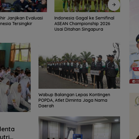
a Gagal ke Semifinal
Pemkab Tanah Laut Perkuat
Sambu
hampionship 2026
Sinergi Pengelolaan Sampah,
Pemk
ahan Singapura
Bupati Sambut Kunjungan Istri
Cita 
Menteri LH
Wabup Balangan Lepas Kontingen
POPDA, Atlet Diminta Jaga Nama
Daerah
lenta
utri