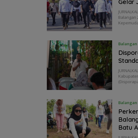
Gelar 
JURNALKAL
Balangan 
Kepemuda
Balangan
Dispor
Standa
JURNALKAL
Kabupaten
(Disporap
Balangan
Perken
Balang
Batu A
JURNALKA