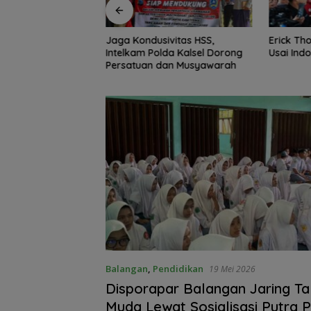
ivitas HSS,
Erick Thohir Janjikan Evaluasi
Indonesi
lda Kalsel Dorong
Usai Indonesia Tersingkir
ASEAN C
dan Musyawarah
Usai Dit
Balangan
,
Pendidikan
19 Mei 2026
Disporapar Balangan Jaring Ta
Muda Lewat Sosialisasi Putra P