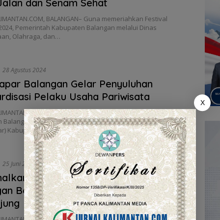
Jalan dan Senam Sehat
IMANTAN.COM, BALANGAN– Guna memeriahkan Festival
2024, Pemerintah Kabupaten Balangan melalui Dinas
an, Olahraga, dan…
28 Agustus 2024
apar Balangan Gelar Penyuluhan
rdisasi Pelaku Usaha Pariwisata
X
IMANTAN.COM, BALANGAN – Guna merealisasikan visi
 Balangan, Dinas Kepemudaan, Olahraga dan Pariwisata
ar) Kabupaten…
25 Juni 2024
alkan Destinasi Wisata, Disporapar
an Bersama Pokdarwis Gelar Susur
jung
LIMANTAN.COM, BALANGAN– Dinas Kepemudaan, Olahraga dan