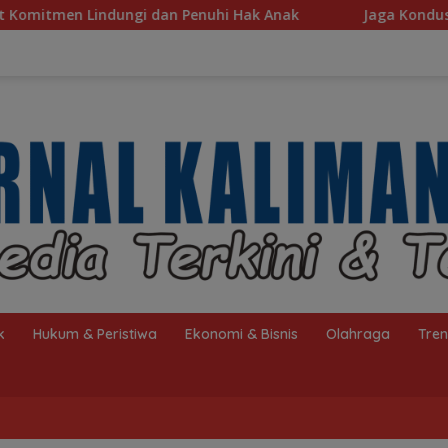
 Penuhi Hak Anak
Jaga Kondusivitas HSS, Intelkam Pol
k
Hukum & Peristiwa
Ekonomi & Bisnis
Olahraga
Tre