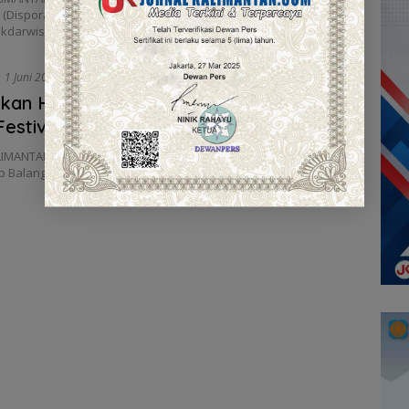
a (Disporapar) Kabupaten Balangan bersama Kelompok Sadar
okdarwis)…
1 Juni 2024
kan Harja Ke-21 Balangan, Disporapar
Festival Olahraga Tradisional Daerah
IMANTAN.COM, BALANGAN – Memperingati Hari Jadi (Harjad) ke-
b Balangan melalui Dinas Kepemudaan, Olahraga, dan…