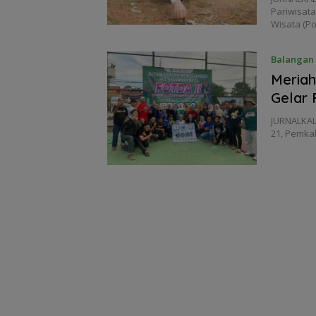
Pariwisat
Wisata (P
Balangan
Meriah
Gelar 
JURNALKAL
21, Pemka