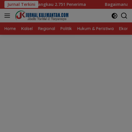
Langsung
 2.751 Penerima
Jurnal Terkini
Bagaimana KIP Hadapi Deepfake dan 
ke
konten
Home
Kalsel
Regional
Politik
Hukum & Peristiwa
Ekonom