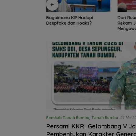
KIP Hadapi
Dari Ruang Damai ke Kejati,
Bambang
an Hoaks?
Rekam Jejak Radityo
Ingatkan 
Mengawal Restorative Justice
Travel 
Pemkab Tanah Bumbu
,
Tanah Bumbu
21 Mei 2
Persami KKRI Gelombang V Ja
Pembentukan Karakter Genera