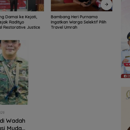
 Heri Purnama
Bangun Banua Gandeng Media,
DPRD
Warga Selektif Pilih
Perkuat Transparansi
Tinja
Umrah
Muara
Diba
026
di Wadah
si Muda