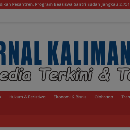
ram Beasiswa Santri Sudah Jangkau 2.751 Penerima
Ba
k
Hukum & Peristiwa
Ekonomi & Bisnis
Olahraga
Tre