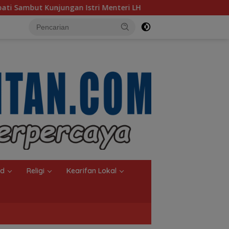
stri Menteri LH
Sambut Ketua Komisi II DPR RI, Pemko
nd
Religi
Kearifan Lokal