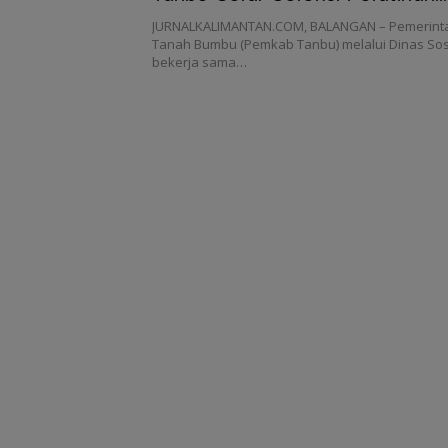
Keterampilan
JURNALKALIMANTAN.COM, BALANGAN – Pemerint
Tanah Bumbu (Pemkab Tanbu) melalui Dinas Sosi
bekerja sama…