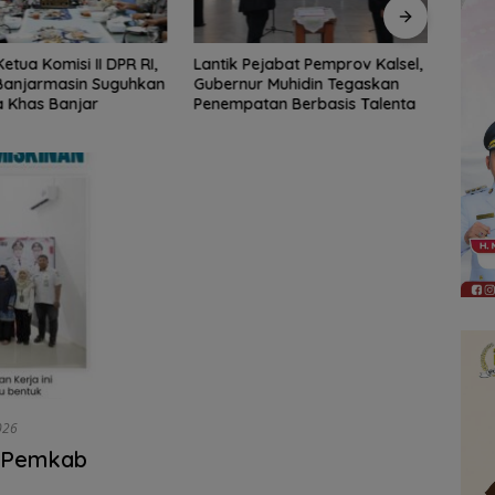
ejabat Pemprov Kalsel,
61 Peserta Ramaikan Pemilihan
Marc 
 Muhidin Tegaskan
Nanang Galuh Balangan 2026,
Berj
an Berbasis Talenta
Pemkab Cari Duta Budaya
Lolos
Terbaik
026
, Pemkab