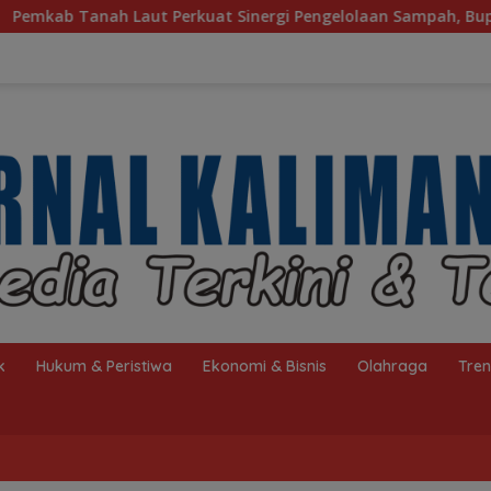
rkuat Sinergi Pengelolaan Sampah, Bupati Sambut Kunjungan I
k
Hukum & Peristiwa
Ekonomi & Bisnis
Olahraga
Tre