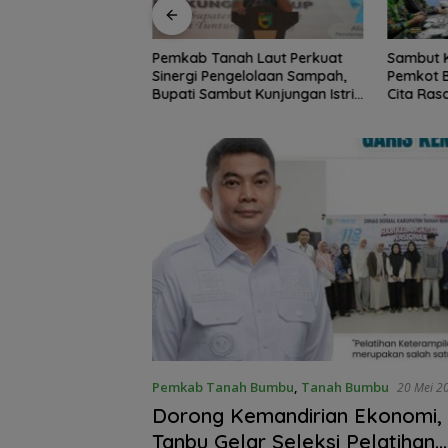
h Laut Perkuat
Sambut Ketua Komisi II DPR RI,
Lantik P
gelolaan Sampah,
Pemkot Banjarmasin Suguhkan
Gubernur
t Kunjungan Istri
Cita Rasa Khas Banjar
Penempat
Pemkab Tanah Bumbu
,
Tanah Bumbu
20 Mei 2
Dorong Kemandirian Ekonomi
Tanbu Gelar Seleksi Pelatihan