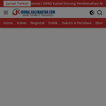
Langsung
I DPRD Kalsel Dorong Pembenahan AMKS Hasanuddin
Jurnal Terkini
Ke
ke
konten
Home
Kalsel
Regional
Politik
Hukum & Peristiwa
Ekonom