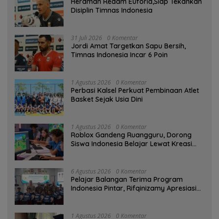
Herdman Redam Euforia,Siap Tekankan
Disiplin Timnas Indonesia
31 Juli 2026
0 Komentar
Jordi Amat Targetkan Sapu Bersih,
Timnas Indonesia Incar 6 Poin
1 Agustus 2026
0 Komentar
Perbasi Kalsel Perkuat Pembinaan Atlet
Basket Sejak Usia Dini
1 Agustus 2026
0 Komentar
Roblox Gandeng Ruangguru, Dorong
Siswa Indonesia Belajar Lewat Kreasi
Digital
6 Agustus 2026
0 Komentar
Pelajar Balangan Terima Program
Indonesia Pintar, Rifqinizamy Apresiasi
Komitmen Pemkab
1 Agustus 2026
0 Komentar