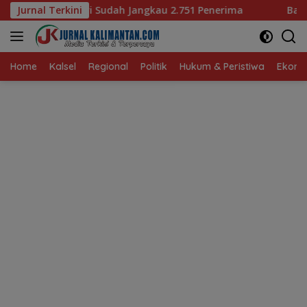
Langsung
angkau 2.751 Penerima
Jurnal Terkini
Bagaimana KIP Hadapi Deepfak
ke
konten
Home
Kalsel
Regional
Politik
Hukum & Peristiwa
Ekonom