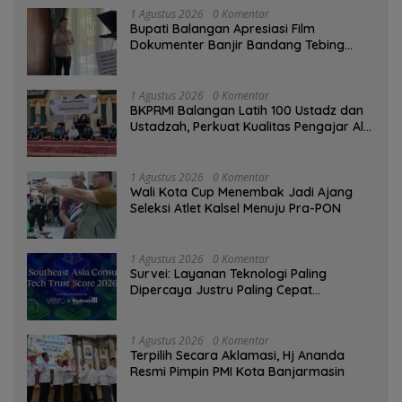
1 Agustus 2026
0 Komentar
Bupati Balangan Apresiasi Film
Dokumenter Banjir Bandang Tebing
Tinggi sebagai Media Edukasi
1 Agustus 2026
0 Komentar
BKPRMI Balangan Latih 100 Ustadz dan
Ustadzah, Perkuat Kualitas Pengajar Al-
Qur’an
1 Agustus 2026
0 Komentar
Wali Kota Cup Menembak Jadi Ajang
Seleksi Atlet Kalsel Menuju Pra-PON
1 Agustus 2026
0 Komentar
Survei: Layanan Teknologi Paling
Dipercaya Justru Paling Cepat
Ditinggalkan Saat Bermasalah
1 Agustus 2026
0 Komentar
‎Terpilih Secara Aklamasi, Hj Ananda
Resmi Pimpin PMI Kota Banjarmasin