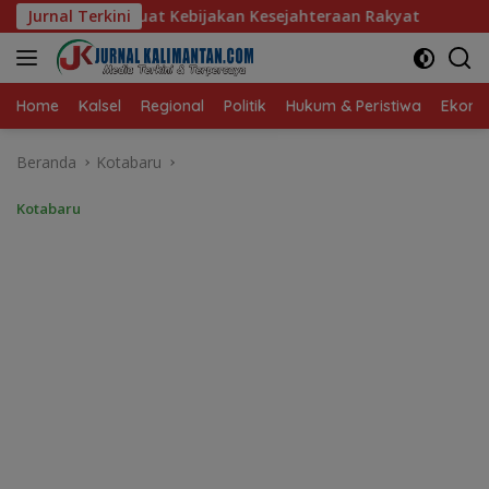
Langsung
akan Kesejahteraan Rakyat
Jurnal Terkini
Baru 10 Persen, Aktivasi IK
ke
konten
Home
Kalsel
Regional
Politik
Hukum & Peristiwa
Ekonom
Beranda
Kotabaru
Kotabaru