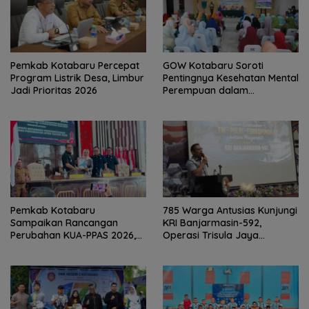
Pemkab Kotabaru Percepat
GOW Kotabaru Soroti
Program Listrik Desa, Limbur
Pentingnya Kesehatan Mental
Jadi Prioritas 2026
Perempuan dalam
Pertemuan Rutin
Pemkab Kotabaru
785 Warga Antusias Kunjungi
Sampaikan Rancangan
KRI Banjarmasin-592,
Perubahan KUA-PPAS 2026,
Operasi Trisula Jaya
PAD Diproyeksi Rp557,7 Miliar
Tinggalkan Kesan di
Kotabaru