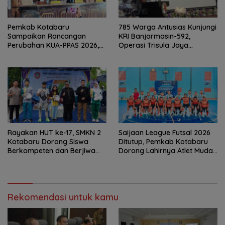
Pemkab Kotabaru
785 Warga Antusias Kunjungi
Sampaikan Rancangan
KRI Banjarmasin-592,
Perubahan KUA-PPAS 2026,
Operasi Trisula Jaya
PAD Diproyeksi Rp557,7 Miliar
Tinggalkan Kesan di
Kotabaru
Rayakan HUT ke-17, SMKN 2
Saijaan League Futsal 2026
Kotabaru Dorong Siswa
Ditutup, Pemkab Kotabaru
Berkompeten dan Berjiwa
Dorong Lahirnya Atlet Muda
Wirausaha
Berprestasi
Rekomendasi untuk kamu