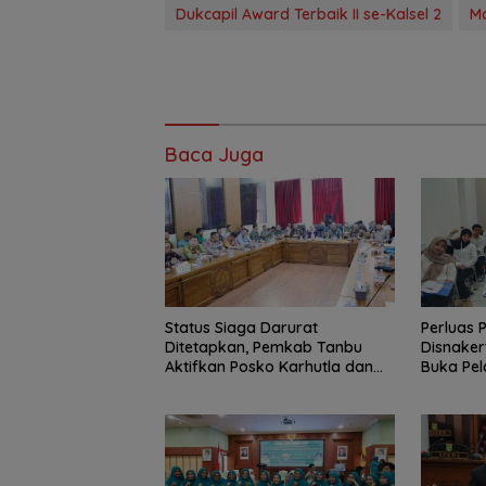
Dukcapil Award Terbaik II se-Kalsel 2
M
Baca Juga
Status Siaga Darurat
Perluas 
Ditetapkan, Pemkab Tanbu
Disnake
Aktifkan Posko Karhutla dan
Buka Pel
Kekeringan
dan Bar