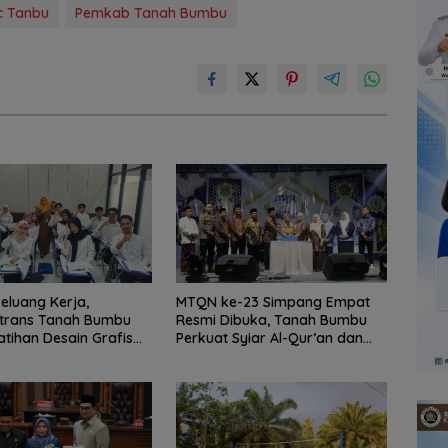
c Tanbu
Pemkab Tanah Bumbu
Peluang Kerja,
MTQN ke-23 Simpang Empat
rtrans Tanah Bumbu
Resmi Dibuka, Tanah Bumbu
atihan Desain Grafis
Perkuat Syiar Al-Qur’an dan
bershop
Generasi Qurani