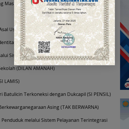
ng Masalah Sosial (PELANGSIR MASSAL)
n Asal Usul Anak (KAMULAH NASLU)
 Identitas Baru (KAPALKU KANDAS)
lalui Sistem Informasi Data Agregat Kependudukan
 Sekolah (DILAN AMANAH)
SI LAMIS)
i Batulicin Terkoneksi dengan Dukcapil (SI PENSIL)
n Berkewarganegaraan Asing (TAK BERWARNA)
n Penduduk melalui Sistem Pelayanan Terintegrasi