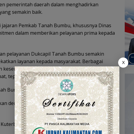
tmen pemerintah daerah dalam menghadirkan
yang semakin baik.
gi jajaran Pemkab Tanah Bumbu, khususnya Dinas
mitmen dalam memberikan pelayanan prima kepada
kan pelayanan Dukcapil Tanah Bumbu semakin
ekatkan layanan kepada masyarakat. Berbagai
X
n keseriusan pemerintah daerah dalam
t, tepat, dan transparan.
ah Bumbu meluncurkan 13 inovasi layanan, yaitu:
ukan dengan Teknologi Informasi dan Komunikasi
 Kuterbitkan (KAMU JODOHKU)