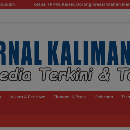
Kalsel, Dorong Kreasi Olahan Ikan Hingga Tingkat Nasional Pa
k
Hukum & Peristiwa
Ekonomi & Bisnis
Olahraga
Tre