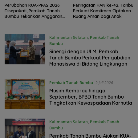
Perubahan KUA-PPAS 2026
Peringatan HAN ke-42, Tanbu
Disepakati, Pemkab Tanah
Perkuat Komitmen Ciptakan
Bumbu Tekankan Anggaran
Ruang Aman bagi Anak
Berbasis Kinerja
Kalimantan Selatan
,
Pemkab Tanah
Bumbu
11 Juli 2026
Sinergi dengan ULM, Pemkab
Tanah Bumbu Perkuat Pengabdian
Mahasiswa di Bidang Lingkungan
Pemkab Tanah Bumbu
9 Juli 2026
Musim Kemarau hingga
September, BPBD Tanah Bumbu
Tingkatkan Kewaspadaan Karhutla
Kalimantan Selatan
,
Pemkab Tanah
Bumbu
1 Juli 2026
Pemkab Tanah Bumbu Ajukan KUA-