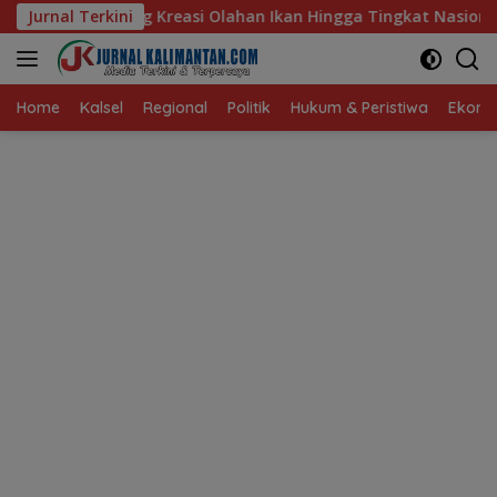
Langsung
 Olahan Ikan Hingga Tingkat Nasional Pada Lomba Masak Serba 
Jurnal Terkini
ke
konten
Home
Kalsel
Regional
Politik
Hukum & Peristiwa
Ekonom