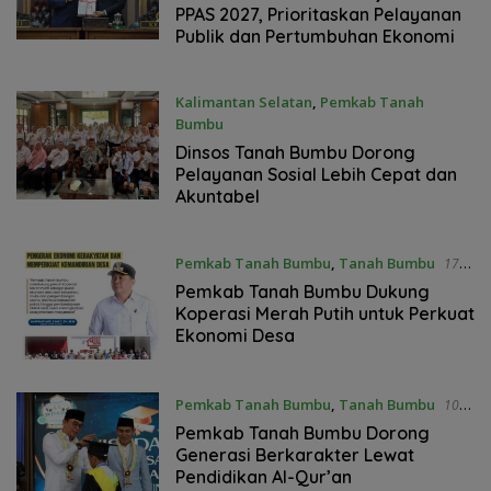
PPAS 2027, Prioritaskan Pelayanan
Publik dan Pertumbuhan Ekonomi
Kalimantan Selatan
,
Pemkab Tanah
Bumbu
10 Juni 2026
Dinsos Tanah Bumbu Dorong
Pelayanan Sosial Lebih Cepat dan
Akuntabel
Pemkab Tanah Bumbu
,
Tanah Bumbu
17
Mei 2026
Pemkab Tanah Bumbu Dukung
Koperasi Merah Putih untuk Perkuat
Ekonomi Desa
Pemkab Tanah Bumbu
,
Tanah Bumbu
10
Mei 2026
Pemkab Tanah Bumbu Dorong
Generasi Berkarakter Lewat
Pendidikan Al-Qur’an