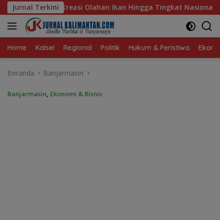
Langsung
Ikan Hingga Tingkat Nasional Pada Lomba Masak Serba Ikan
Jurnal Terkini
ke
konten
Home
Kalsel
Regional
Politik
Hukum & Peristiwa
Ekonom
Beranda
Banjarmasin
Banjarmasin
,
Ekonomi & Bisnis