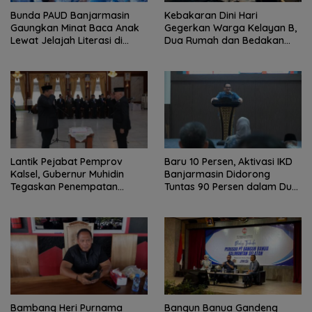
Bunda PAUD Banjarmasin
Kebakaran Dini Hari
Gaungkan Minat Baca Anak
Gegerkan Warga Kelayan B,
Lewat Jelajah Literasi di
Dua Rumah dan Bedakan
Taman Jahri Saleh
Terbakar
Lantik Pejabat Pemprov
Baru 10 Persen, Aktivasi IKD
Kalsel, Gubernur Muhidin
Banjarmasin Didorong
Tegaskan Penempatan
Tuntas 90 Persen dalam Dua
Berbasis Talenta
Bulan
Bambang Heri Purnama
Bangun Banua Gandeng