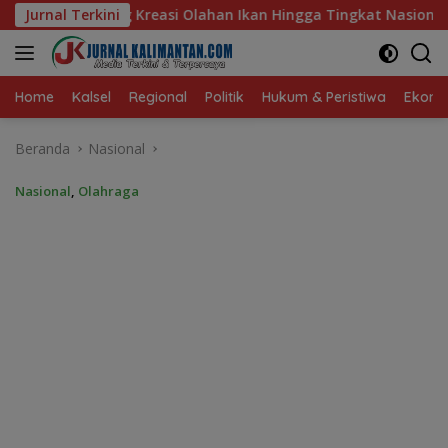
Langsung
 Ikan Hingga Tingkat Nasional Pada Lomba Masak Serba Ikan
Jurnal Terkini
ke
konten
Home
Kalsel
Regional
Politik
Hukum & Peristiwa
Ekonom
Beranda
Nasional
Nasional
,
Olahraga