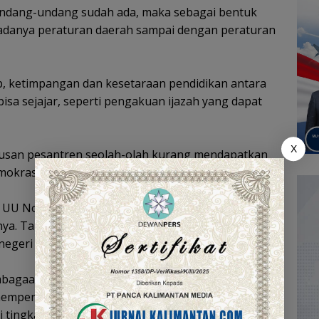
ndang-undang sudah ada, maka sebagai bentuk
n adanya peraturan daerah sampai dengan peraturan
p, ketimpangan dan kesetaraan pendidikan antara
isa sejajar, seperti pengakuan ijazah yang dapat
X
 lulusan pesantren seolah-olah kurang mendapatkan
Demokrasi Indonesia Perjuangan tersebut.
UU No. 18/2019, ijazah pesantren memiliki derajat
ya. Tak hanya di perusahaan, bahkan bisa diakui
geri sipil.
agaan pendidikan, santri, dan para guru, dengan
 memperoleh bantuan pendanaan dari Anggaran
i tingkat kabupaten/kota maupun provinsi.