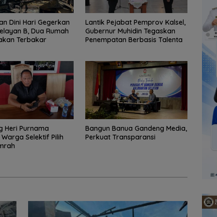
n Dini Hari Gegerkan
Lantik Pejabat Pemprov Kalsel,
elayan B, Dua Rumah
Gubernur Muhidin Tegaskan
akan Terbakar
Penempatan Berbasis Talenta
 Heri Purnama
Bangun Banua Gandeng Media,
Warga Selektif Pilih
Perkuat Transparansi
Umrah