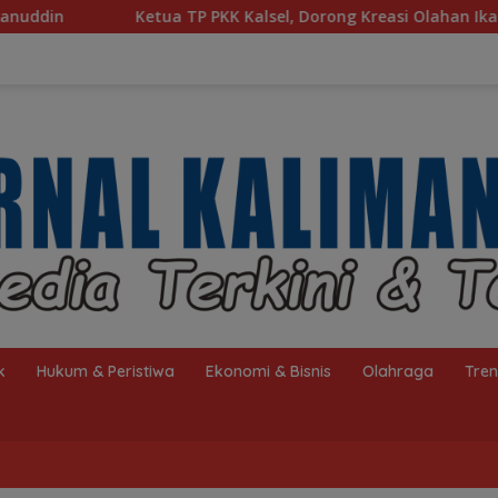
alsel, Dorong Kreasi Olahan Ikan Hingga Tingkat Nasional Pa
k
Hukum & Peristiwa
Ekonomi & Bisnis
Olahraga
Tre