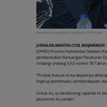
Muhammad Syaripuddin, wakil ketua DPRD Kalsel
JURNALKALIMANTAN.COM, BANJARMASIN
–
(DPRD) Provinsi Kalimantan Selatan (
pembentukan Rancangan Peraturan Dae
Undang-undang (UU) nomor 18 Tahun 2
“Produk hukum ini ke depannya dihar
lingkup pembinaan, pemberdayaan, dan f
Untuk itu, ia mendorong raperda ini
pesantren itu sendiri.