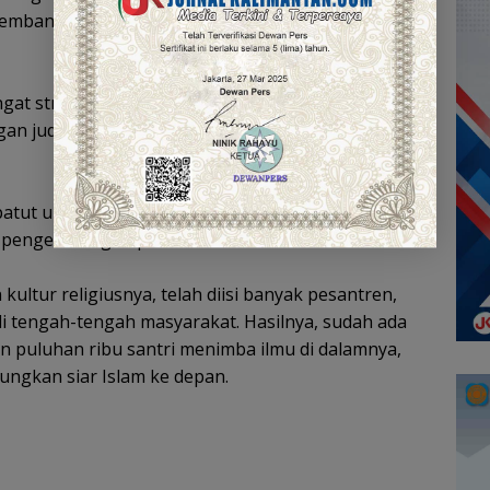
embangkan diri, tak kalah dengan sekolah
gat strategis untuk diwujudkan, kendati terdapat
ngan judul “Pemberdayaan Pondok Pesantren dan
i patut untuk ditunggu, sebagai sebuah terobosan
pengembangan pesantren di Kalsel.
 kultur religiusnya, telah diisi banyak pesantren,
 tengah-tengah masyarakat. Hasilnya, sudah ada
n puluhan ribu santri menimba ilmu di dalamnya,
ngkan siar Islam ke depan.