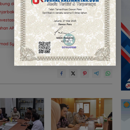
ubung demi PAD
 Banjarbakula dan Penanganan Sungai Batola
vestasi Kalsel
ubahan APBD 2026
ad Syaripuddin
Politisi PDI-P