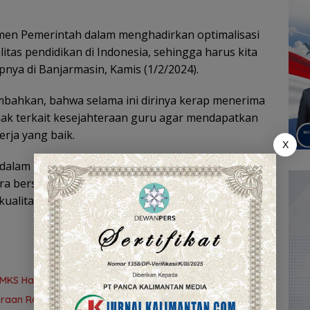
tmen Pemerintah dalam menghadirkan optimalisasi
tas pendidikan di Indonesia, sehingga harus kita
ya di Banjarmasin, Kamis (1/2/2024).
nambahkan, bahwa selama ini dirinya kerap menerima
hak terkait kesejahteraan guru agar mendapatkan
erja yang baik.
X
u dalam Rancangan Undang-Undang Sistem
ara bersama-sama, agar tenaga pendidik dapat
kualitas,”pungkasnya.
AMKS Hasanuddin
teraan Rakyat