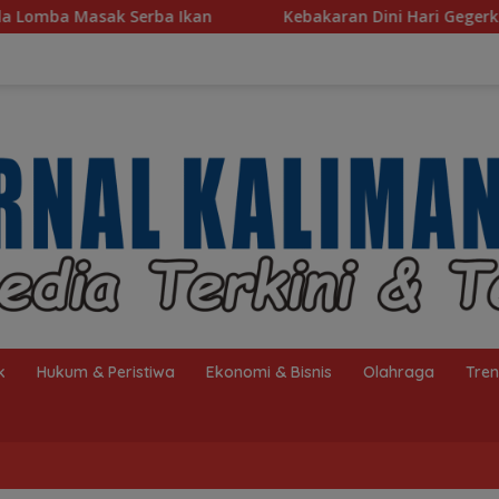
Kebakaran Dini Hari Gegerkan Warga Kelayan B, Dua Rum
k
Hukum & Peristiwa
Ekonomi & Bisnis
Olahraga
Tre