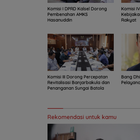
Komisi I DPRD Kalsel Dorong
Komisi I
Pembenahan AMKS
Kebijaka
Hasanuddin
Rakyat
‎Komisi III Dorong Percepatan
‎Bang Dh
Revitalisasi Banjarbakula dan
Pelayana
Penanganan Sungai Batola
Rekomendasi untuk kamu