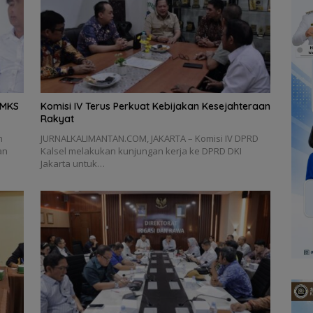
AMKS
Komisi IV Terus Perkuat Kebijakan Kesejahteraan
Rakyat
h
JURNALKALIMANTAN.COM, JAKARTA – Komisi IV DPRD
an
Kalsel melakukan kunjungan kerja ke DPRD DKI
Jakarta untuk…