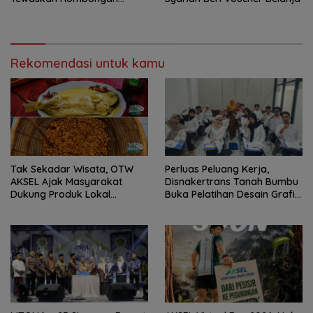
Mahasiswa KKN
Rekomendasi untuk kamu
Tak Sekadar Wisata, OTW
Perluas Peluang Kerja,
AKSEL Ajak Masyarakat
Disnakertrans Tanah Bumbu
Dukung Produk Lokal
Buka Pelatihan Desain Grafis
Tabalong
dan Barbershop