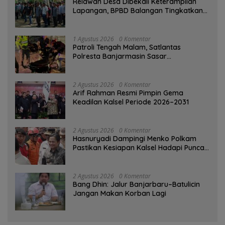
Relawan Desa Dibekali Keterampilan
Lapangan, BPBD Balangan Tingkatkan
Kesiapsiagaan Bencana
1 Agustus 2026
0 Komentar
Patroli Tengah Malam, Satlantas
Polresta Banjarmasin Sasar
Pelanggaran dan Balap Liar
2 Agustus 2026
0 Komentar
Arif Rahman Resmi Pimpin Gema
Keadilan Kalsel Periode 2026–2031
2 Agustus 2026
0 Komentar
Hasnuryadi Dampingi Menko Polkam
Pastikan Kesiapan Kalsel Hadapi Puncak
Musim Kemarau
2 Agustus 2026
0 Komentar
Bang Dhin: Jalur Banjarbaru–Batulicin
Jangan Makan Korban Lagi