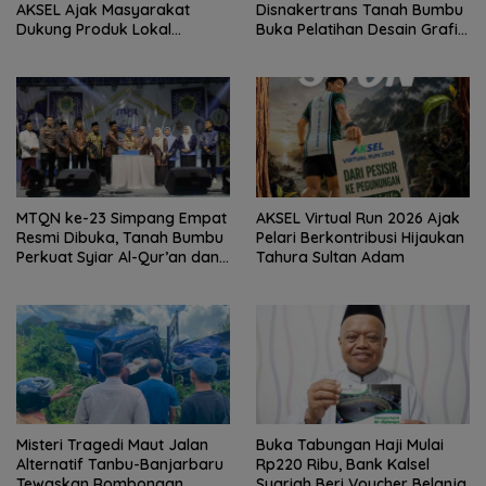
AKSEL Ajak Masyarakat
Disnakertrans Tanah Bumbu
Dukung Produk Lokal
Buka Pelatihan Desain Grafis
Tabalong
dan Barbershop
MTQN ke-23 Simpang Empat
AKSEL Virtual Run 2026 Ajak
Resmi Dibuka, Tanah Bumbu
Pelari Berkontribusi Hijaukan
Perkuat Syiar Al-Qur’an dan
Tahura Sultan Adam
Generasi Qurani
Misteri Tragedi Maut Jalan
Buka Tabungan Haji Mulai
Alternatif Tanbu-Banjarbaru
Rp220 Ribu, Bank Kalsel
Tewaskan Rombongan
Syariah Beri Voucher Belanja