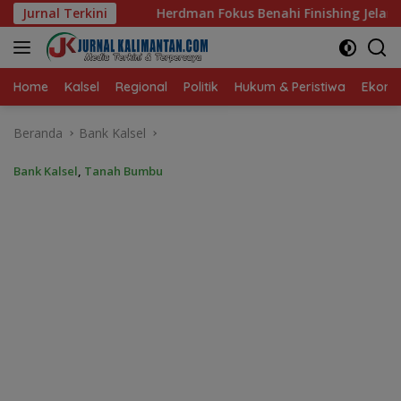
Langsung
man Fokus Benahi Finishing Jelang Lawan Singapura
Jurnal Terkini
Ko
ke
konten
Home
Kalsel
Regional
Politik
Hukum & Peristiwa
Ekonom
Beranda
Bank Kalsel
Bank Kalsel
,
Tanah Bumbu